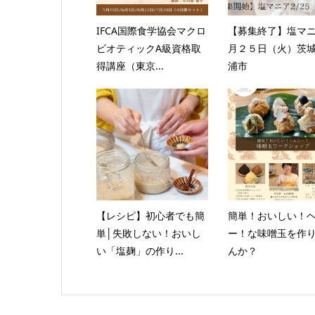
IFCA国際食学協会マクロ
【募集終了】塩マ
ビオティックA級資格取
月２５日（火）茨
得講座（東京...
浦市
【レシピ】初心者でも簡
簡単！おいしい！
単│失敗しない！おいし
ー！な味噌玉を作
い「塩麹」の作り...
んか？