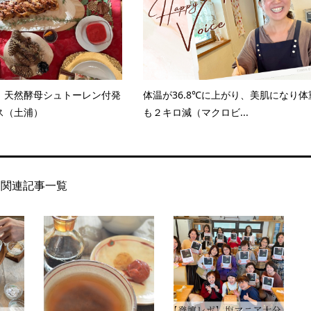
】天然酵母シュトーレン付発
体温が36.8℃に上がり、美肌になり体
ス（土浦）
も２キロ減（マクロビ...
関連記事一覧