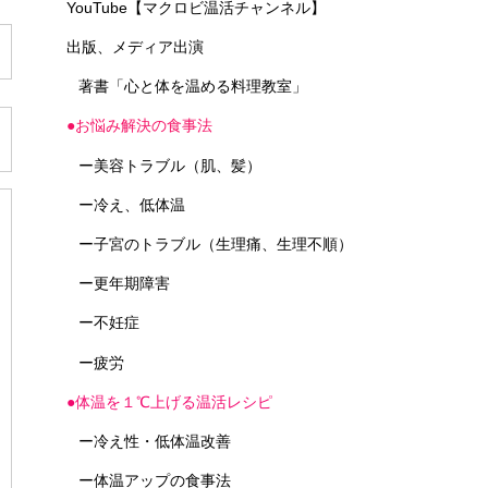
YouTube【マクロビ温活チャンネル】
出版、メディア出演
著書「心と体を温める料理教室」
●お悩み解決の食事法
ー美容トラブル（肌、髪）
ー冷え、低体温
ー子宮のトラブル（生理痛、生理不順）
ー更年期障害
ー不妊症
ー疲労
●体温を１℃上げる温活レシピ
ー冷え性・低体温改善
ー体温アップの食事法