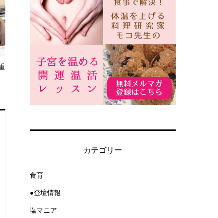
重
カテゴリー
食育
●登壇情報
塩マニア