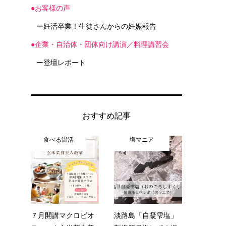
●お客様の声
ー妊活卒業！生徒さんからの妊娠報告
●企業・自治体・団体向け講演／料理講習会
ー登壇レポート
おすすめ記事
食べる温活
塩マニア
７月開講マクロビオ
淡路島「自凝雫塩」