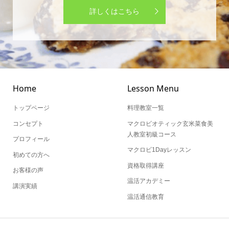
詳しくはこちら
Home
Lesson Menu
トップページ
料理教室一覧
コンセプト
マクロビオティック玄米菜食美
人教室初級コース
プロフィール
マクロビ1Dayレッスン
初めての方へ
資格取得講座
お客様の声
温活アカデミー
講演実績
温活通信教育