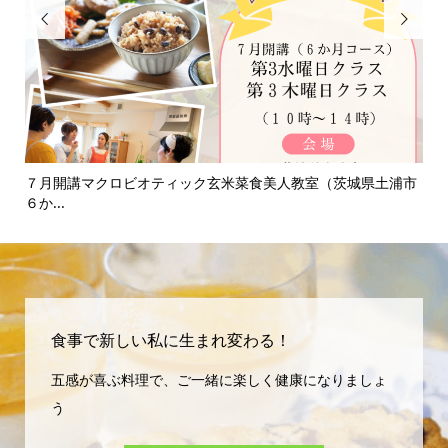


て
７月開講マクロビオティック玄米菜食美人教室（茨城県土浦市
淡
６か...
食事で新しい私に生まれ変わる！
五感が喜ぶ料理で、ご一緒に楽しく健康になりましょ
う