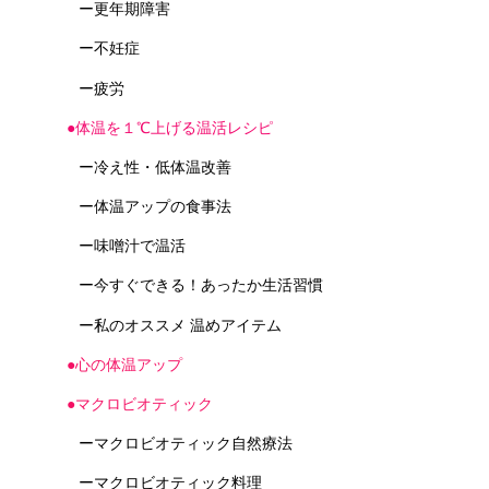
ー更年期障害
ー不妊症
ー疲労
●体温を１℃上げる温活レシピ
ー冷え性・低体温改善
ー体温アップの食事法
ー味噌汁で温活
ー今すぐできる！あったか生活習慣
ー私のオススメ 温めアイテム
●心の体温アップ
●マクロビオティック
ーマクロビオティック自然療法
ーマクロビオティック料理