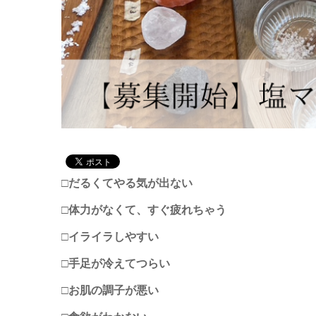
□だるくてやる気が出ない
□体力がなくて、すぐ疲れちゃう
□イライラしやすい
□手足が冷えてつらい
□お肌の調子が悪い