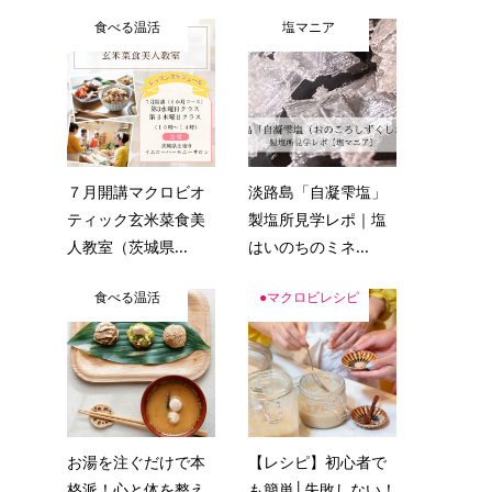
食べる温活
塩マニア
７月開講マクロビオ
淡路島「自凝雫塩」
ティック玄米菜食美
製塩所見学レポ｜塩
人教室（茨城県...
はいのちのミネ...
食べる温活
●マクロビレシピ
お湯を注ぐだけで本
【レシピ】初心者で
格派！心と体を整え
も簡単│失敗しない！