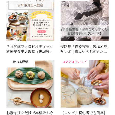
７月開講マクロビオティック
淡路島「自凝雫塩」製塩所見
玄米菜食美人教室（茨城県...
学レポ｜塩はいのちのミネ...
食べる温活
●マクロビレシピ
お湯を注ぐだけで本格派！心
【レシピ】初心者でも簡単│