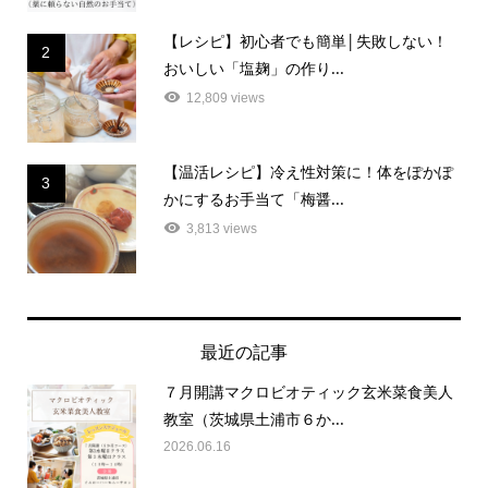
【レシピ】初心者でも簡単│失敗しない！
2
おいしい「塩麹」の作り...
12,809 views
【温活レシピ】冷え性対策に！体をぽかぽ
3
かにするお手当て「梅醤...
3,813 views
最近の記事
７月開講マクロビオティック玄米菜食美人
教室（茨城県土浦市６か...
2026.06.16