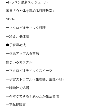
●レッスン最新スケジュール
著書「心と体を温める料理教室」
SDGs
ーマクロビオティック料理
ー冷え、低体温
⚫子宮温め法
ー体温アップの食事法
住まいるカラナル
ーマクロビオティックスイーツ
ー子宮のトラブル（生理痛、生理不順）
ー味噌汁で温活
ー今すぐできる！あったか生活習慣
ー更年期障害