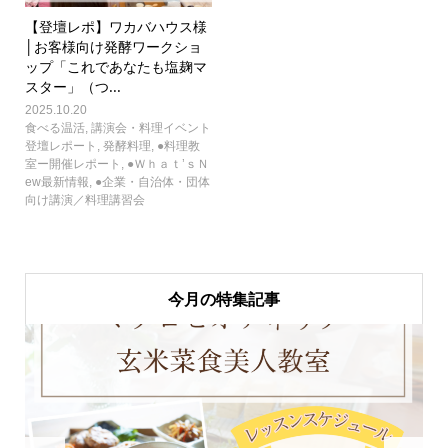
【登壇レポ】ワカバハウス様
│お客様向け発酵ワークショ
ップ「これであなたも塩麹マ
スター」（つ...
2025.10.20
食べる温活
,
講演会・料理イベント
登壇レポート
,
発酵料理
,
●料理教
室ー開催レポート
,
●Ｗｈａｔ’ｓＮ
ew最新情報
,
●企業・自治体・団体
向け講演／料理講習会
今月の特集記事