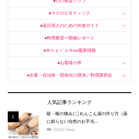
●心の体温アップ
●マクロビオティック
●温活美人のための外食ガイド
●料理教室ー開催レポート
●Ｗｈａｔ’ｓＮew最新情報
●お客様の声
●企業・自治体・団体向け講演／料理講習会
人気記事ランキング
咳・喉の痛みに│れんこん湯の作り方（薬
1
に頼らない自然のお手当...
26,032 views