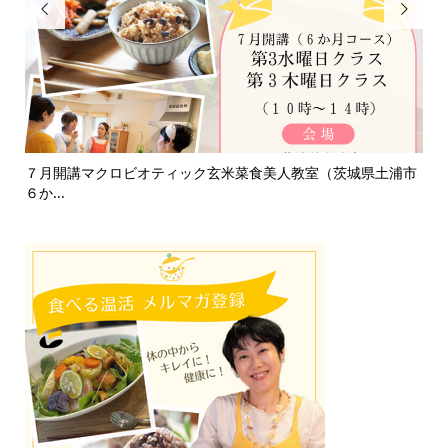


て
７月開講マクロビオティック玄米菜食美人教室（茨城県土浦市
淡
６か...