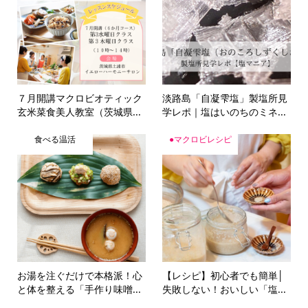
７月開講マクロビオティック
淡路島「自凝雫塩」製塩所見
玄米菜食美人教室（茨城県...
学レポ｜塩はいのちのミネ...
食べる温活
●マクロビレシピ
お湯を注ぐだけで本格派！心
【レシピ】初心者でも簡単│
と体を整える「手作り味噌...
失敗しない！おいしい「塩...