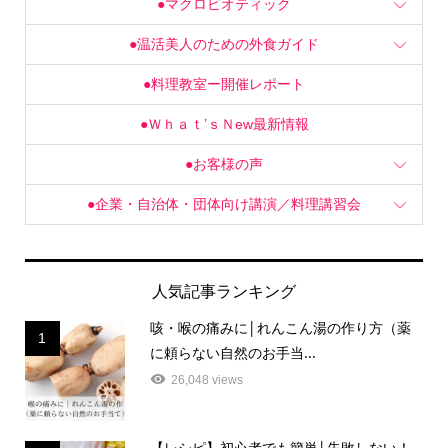
●マクロビオティック
●温活美人のための外食ガイド
●料理教室ー開催レポート
●Ｗｈａｔ’ｓＮew最新情報
●お客様の声
●企業・自治体・団体向け講演／料理講習会
人気記事ランキング
咳・喉の痛みに│れんこん湯の作り方（薬
1
に頼らない自然のお手当...
26,048 views
【レシピ】初心者でも簡単│失敗しない！