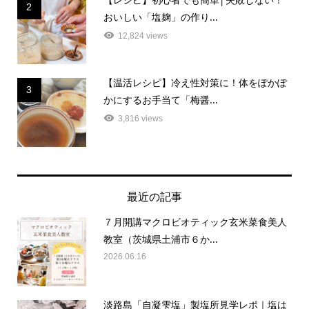
2
おいしい「塩麹」の作り...
12,824 views
【温活レシピ】冷え性対策に！体をぽかぽ
3
かにするお手当て「梅醤...
3,816 views
最近の記事
７月開講マクロビオティック玄米菜食美人
教室（茨城県土浦市６か...
2026.06.16
淡路島「自凝雫塩」製塩所見学レポ｜塩は