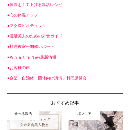
●体温を１℃上げる温活レシピ
●心の体温アップ
●マクロビオティック
●温活美人のための外食ガイド
●料理教室ー開催レポート
●Ｗｈａｔ’ｓＮew最新情報
●お客様の声
●企業・自治体・団体向け講演／料理講習会
おすすめ記事
食べる温活
塩マニア