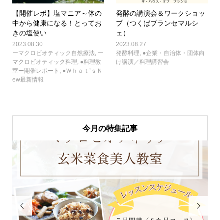
【開催レポ】塩マニア～体の
発酵の講演会＆ワークショッ
中から健康になる！とってお
プ（つくばブランセマルシ
きの塩使い
ェ）
2023.08.30
2023.08.27
ーマクロビオティック自然療法
,
ー
発酵料理
,
●企業・自治体・団体向
マクロビオティック料理
,
●料理教
け講演／料理講習会
室ー開催レポート
,
●Ｗｈａｔ’ｓＮ
ew最新情報
今月の特集記事

