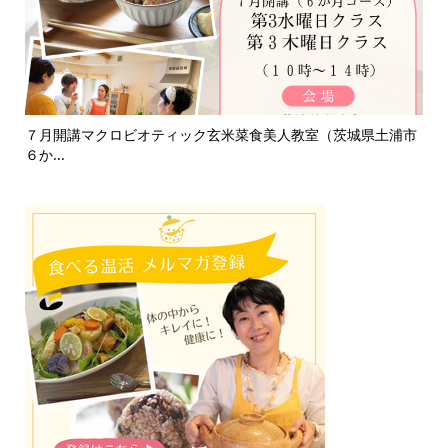
て
７月開講マクロビオティック玄米菜食美人教室（茨城県土浦市
淡
６か...