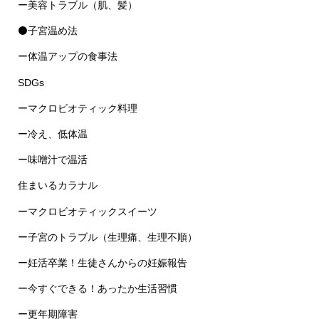
ー美容トラブル（肌、髪）
⚫子宮温め法
ー体温アップの食事法
SDGs
ーマクロビオティック料理
ー冷え、低体温
ー味噌汁で温活
住まいるカラナル
ーマクロビオティックスイーツ
ー子宮のトラブル（生理痛、生理不順）
ー妊活卒業！生徒さんからの妊娠報告
ー今すぐできる！あったか生活習慣
ー更年期障害