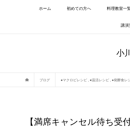
ホーム
初めての方へ
料理教室一
講演
小
ブログ
●マクロビレシピ
,
●温活レシピ
,
●発酵食レ
【満席キャンセル待ち受付