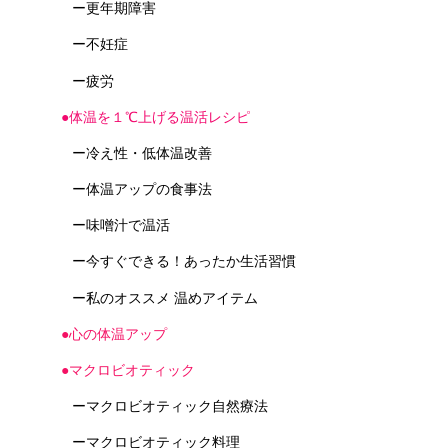
ー更年期障害
ー不妊症
ー疲労
●体温を１℃上げる温活レシピ
ー冷え性・低体温改善
ー体温アップの食事法
ー味噌汁で温活
ー今すぐできる！あったか生活習慣
ー私のオススメ 温めアイテム
●心の体温アップ
●マクロビオティック
ーマクロビオティック自然療法
ーマクロビオティック料理