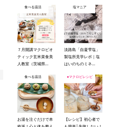
食べる温活
塩マニア
７月開講マクロビオ
淡路島「自凝雫塩」
ティック玄米菜食美
製塩所見学レポ｜塩
人教室（茨城県...
はいのちのミネ...
食べる温活
●マクロビレシピ
お湯を注ぐだけで本
【レシピ】初心者で
格派！心と体を整え
も簡単│失敗しない！