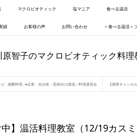
覧
マクロビオティック
塩マニア
食べる温活
実績
お客様の声
お問い合わせ
＜食べる温活＞
川原智子のマクロビオティック料理
シピ
,
発酵料理
,
●企業・自治体・団体向け講演／料理講習会
【満席キャンセル
中】温活料理教室（12/19カスミ