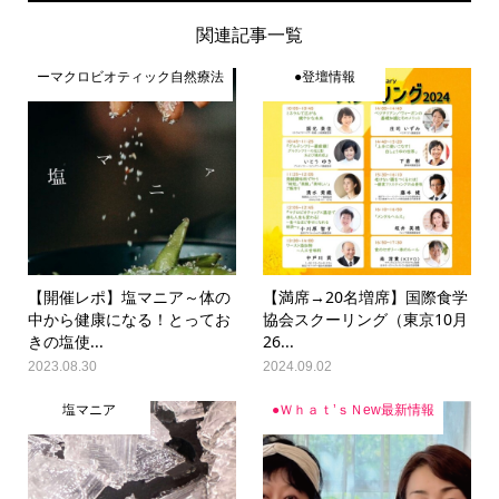
関連記事一覧
ーマクロビオティック自然療法
●登壇情報
【開催レポ】塩マニア～体の
【満席→20名増席】国際食学
中から健康になる！とってお
協会スクーリング（東京10月
きの塩使...
26...
2023.08.30
2024.09.02
塩マニア
●Ｗｈａｔ’ｓＮew最新情報