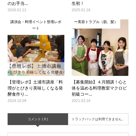
のお手当...
生初！
2026.01.12
2025.01.16
講演会・料理イベント登壇レポ
ー美容トラブル（肌、髪）
ート
【登壇レポ】土浦市講座「料
【募集開始】４月開講！心と
理がとびきり美味しくなる発
体を温める料理教室マクロビ
酵食作り...
初級コー...
2024.10.09
2021.03.16
コメント ( 0 )
トラックバックは利用できません。