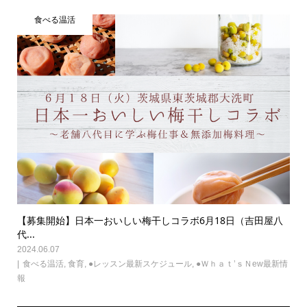
食べる温活
【募集開始】日本一おいしい梅干しコラボ6月18日（吉田屋八
代...
2024.06.07
食べる温活
,
食育
,
●レッスン最新スケジュール
,
●Ｗｈａｔ’ｓＮew最新情
報