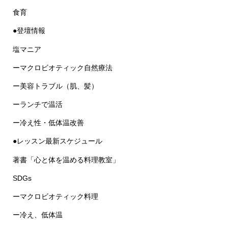
食育
●登壇情報
塩マニア
ーマクロビオティック自然療法
ー美容トラブル（肌、髪）
ーランチで温活
ー冷え性・低体温改善
●レッスン最新スケジュール
著書「心と体を温める料理教室」
SDGs
ーマクロビオティック料理
ー冷え、低体温
⚫子宮温め法