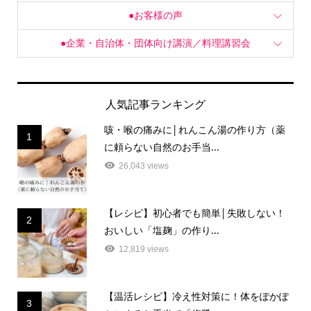
●お客様の声
●企業・自治体・団体向け講演／料理講習会
人気記事ランキング
咳・喉の痛みに│れんこん湯の作り方（薬
1
に頼らない自然のお手当...
26,043 views
【レシピ】初心者でも簡単│失敗しない！
2
おいしい「塩麹」の作り...
12,819 views
【温活レシピ】冷え性対策に！体をぽかぽ
3
かにするお手当て「梅醤...