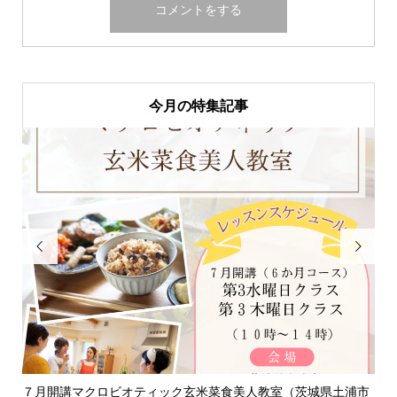
今月の特集記事


浦市
淡路島「自凝雫塩」製塩所見学レポ｜塩はいのちのミネラル
お