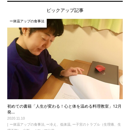
ピックアップ記事
ー体温アップの食事法
初めての書籍「人生が変わる！心と体を温める料理教室」12月
発...
2020.11.10
ー体温アップの食事法
,
ー冷え、低体温
,
ー子宮のトラブル（生理痛、生