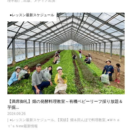
理不順）
,
出版、メディア出演
●レッスン最新スケジュール
【満席御礼】畑の発酵料理教室～有機ベビーリーフ採り放題＆
芋掘...
2024.09.26
●レッスン最新スケジュール
,
【実績】畑＆田んぼで料理教室
,
●Ｗｈａ
ｔ’ｓＮew最新情報