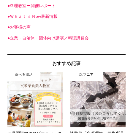
●Ｗｈａｔ’ｓＮew最新情報
●お客様の声
●企業・自治体・団体向け講演／料理講習会
おすすめ記事
食べる温活
塩マニア
７月開講マクロビオティック
淡路島「自凝雫塩」製塩所見