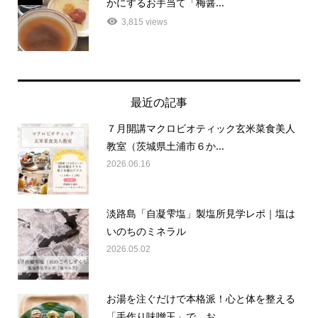
3,815 views
最近の記事
７月開講マクロビオティック玄米菜食美人
教室（茨城県土浦市６か...
2026.06.16
淡路島「自凝雫塩」製塩所見学レポ｜塩は
いのちのミネラル
2026.05.02
お湯を注ぐだけで本格派！心と体を整える
「手作り味噌玉」で、お...