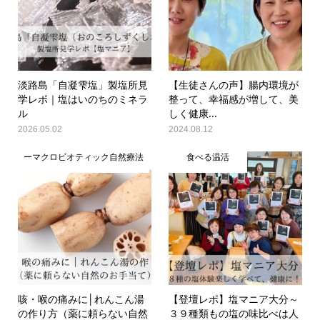
淡路島「自凝雫塩」製塩所見
【生徒さんの声】腸内環境が
学レポ｜塩はいのちのミネラ
整って、幸福感が増して、美
ル
しく健康...
2026.05.02
2024.08.12
ーマクロビオティック自然療法
食べる温活
咳・喉の痛みに│れんこん湯
【登壇レポ】塩マニア大分～
の作り方（薬に頼らない自然
３９種類もの塩の味比べは人