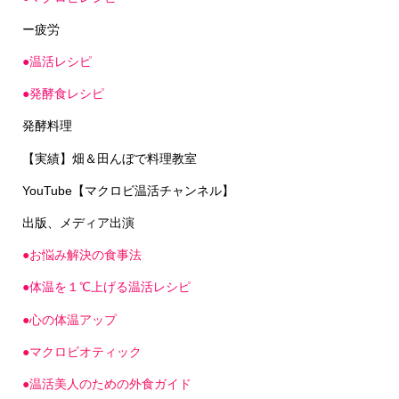
ー疲労
●温活レシピ
●発酵食レシピ
発酵料理
【実績】畑＆田んぼで料理教室
YouTube【マクロビ温活チャンネル】
出版、メディア出演
●お悩み解決の食事法
●体温を１℃上げる温活レシピ
●心の体温アップ
●マクロビオティック
●温活美人のための外食ガイド
●料理教室ー開催レポート