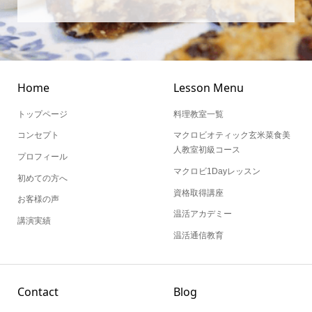
Home
Lesson Menu
トップページ
料理教室一覧
コンセプト
マクロビオティック玄米菜食美
人教室初級コース
プロフィール
マクロビ1Dayレッスン
初めての方へ
資格取得講座
お客様の声
温活アカデミー
講演実績
温活通信教育
Contact
Blog
お問い合わせ
ブログ一覧