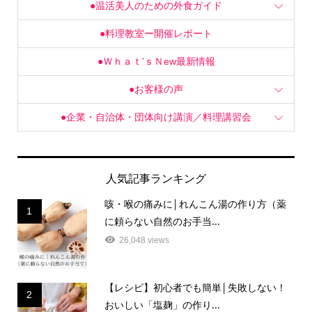
●料理教室ー開催レポート
●Ｗｈａｔ’ｓＮew最新情報
●お客様の声
●企業・自治体・団体向け講演／料理講習会
人気記事ランキング
咳・喉の痛みに│れんこん湯の作り方（薬
1
に頼らない自然のお手当...
26,048 views
【レシピ】初心者でも簡単│失敗しない！
2
おいしい「塩麹」の作り...
12,824 views