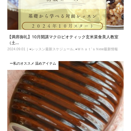
【満席御礼】10月開講マクロビオティック玄米菜食美人教室
（土...
2024.09.01
●レッスン最新スケジュール
,
●Ｗｈａｔ’ｓＮew最新情報
ー私のオススメ 温めアイテム