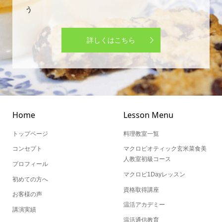
詳しくはこちら
Home
Lesson Menu
トップページ
料理教室一覧
コンセプト
マクロビオティック玄米菜食美
人教室初級コース
プロフィール
マクロビ1Dayレッスン
初めての方へ
資格取得講座
お客様の声
温活アカデミー
講演実績
温活通信教育