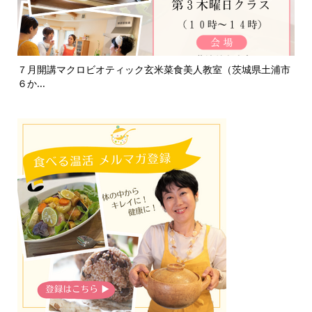
浦市
淡路島「自凝雫塩」製塩所見学レポ｜塩はいのちのミネラル
お
で、