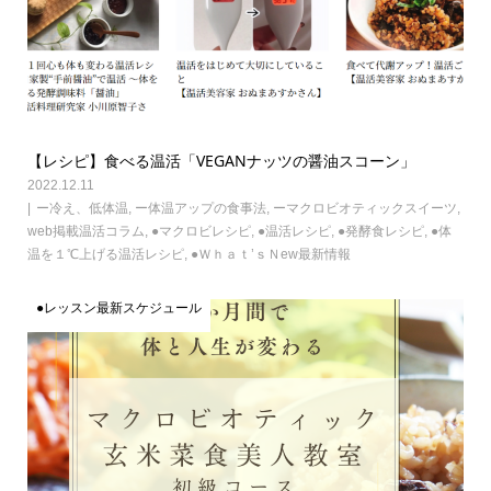
【レシピ】食べる温活「VEGANナッツの醤油スコーン」
2022.12.11
ー冷え、低体温
,
ー体温アップの食事法
,
ーマクロビオティックスイーツ
,
web掲載温活コラム
,
●マクロビレシピ
,
●温活レシピ
,
●発酵食レシピ
,
●体
温を１℃上げる温活レシピ
,
●Ｗｈａｔ’ｓＮew最新情報
●レッスン最新スケジュール