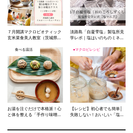
７月開講マクロビオティック
淡路島「自凝雫塩」製塩所見
玄米菜食美人教室（茨城県...
学レポ｜塩はいのちのミネ...
食べる温活
●マクロビレシピ
お湯を注ぐだけで本格派！心
【レシピ】初心者でも簡単│
と体を整える「手作り味噌...
失敗しない！おいしい「塩...
カテゴリー選択