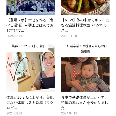
【登壇レポ】幸せを作る〈食
【NEW】体の中からキレイに
べる温活〉～羽釜ごはんでお
なる温活料理教室（12/19カ
むすびワ...
ス...
2024.02.24
2023.11.10
ー美容トラブル（肌、髪）
ー妊活卒業！生徒さんからの妊
娠報告
体温が36.8℃に上がり、美肌
食事で基礎体温が上がって、
になり体重も２キロ減（マク
待望の赤ちゃんを授かりまし
ロビ...
た
2024.08.21
2024.04.19