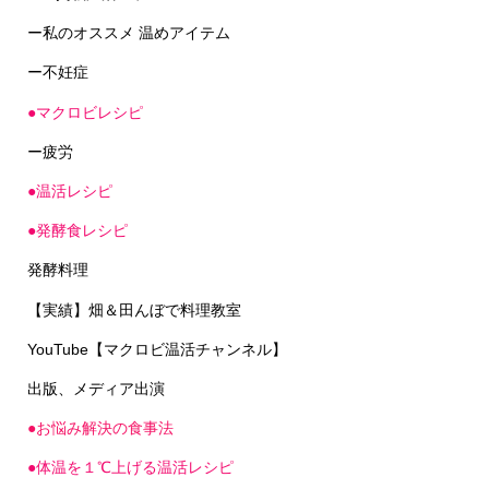
ー私のオススメ 温めアイテム
ー不妊症
●マクロビレシピ
ー疲労
●温活レシピ
●発酵食レシピ
発酵料理
【実績】畑＆田んぼで料理教室
YouTube【マクロビ温活チャンネル】
出版、メディア出演
●お悩み解決の食事法
●体温を１℃上げる温活レシピ
●心の体温アップ