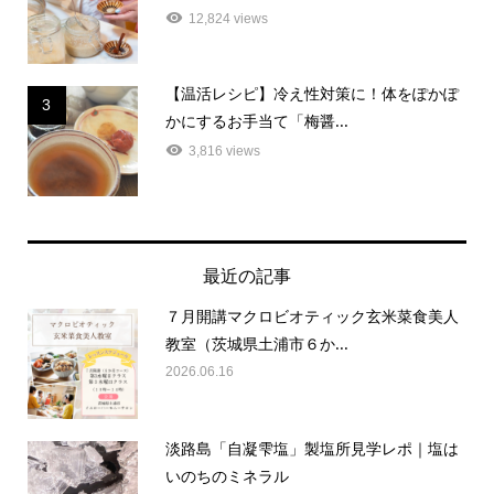
【温活レシピ】冷え性対策に！体をぽかぽ
3
かにするお手当て「梅醤...
3,816 views
最近の記事
７月開講マクロビオティック玄米菜食美人
教室（茨城県土浦市６か...
2026.06.16
淡路島「自凝雫塩」製塩所見学レポ｜塩は
いのちのミネラル
2026.05.02