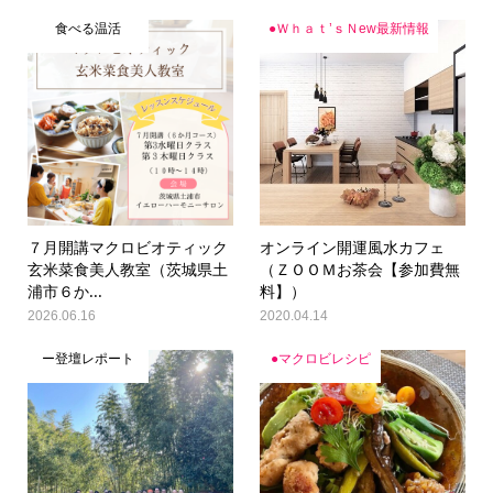
食べる温活
●Ｗｈａｔ’ｓＮew最新情報
７月開講マクロビオティック
オンライン開運風水カフェ
玄米菜食美人教室（茨城県土
（ＺＯＯＭお茶会【参加費無
浦市６か...
料】）
2026.06.16
2020.04.14
ー登壇レポート
●マクロビレシピ