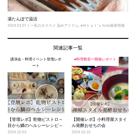
湯たんぽで温活
2024.03.07
ー私のオススメ 温めアイテム
,
●Ｗｈａｔ’ｓＮew最新情報
関連記事一覧
講演会・料理イベント登壇レポ
●料理教室ー開催レポート
ート
【登壇レポ】乾物ビストロ～
【開催レポ】小料理屋スタイ
目から鱗のヘルシーレシピ～
ル発酵おせちの会
2024.10.03
2024.10.10