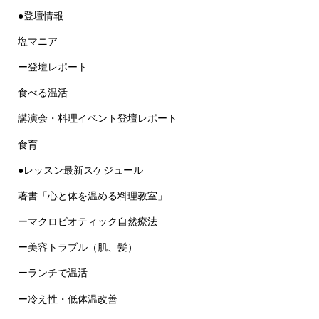
●登壇情報
塩マニア
ー登壇レポート
食べる温活
講演会・料理イベント登壇レポート
食育
●レッスン最新スケジュール
著書「心と体を温める料理教室」
ーマクロビオティック自然療法
ー美容トラブル（肌、髪）
ーランチで温活
ー冷え性・低体温改善
ー体温アップの食事法