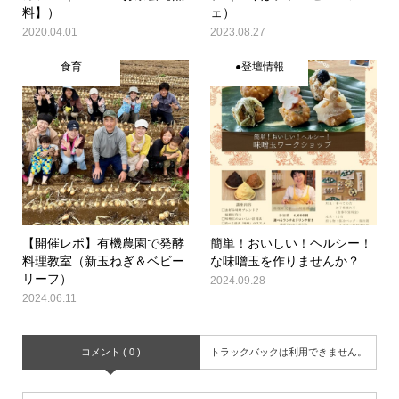
料】）
ェ）
2020.04.01
2023.08.27
食育
●登壇情報
【開催レポ】有機農園で発酵
簡単！おいしい！ヘルシー！
料理教室（新玉ねぎ＆ベビー
な味噌玉を作りませんか？
リーフ）
2024.09.28
2024.06.11
コメント ( 0 )
トラックバックは利用できません。