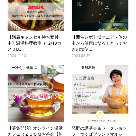
【満席キャンセル待ち受付
【開催レポ】塩マニア～体の
中】温活料理教室（12/19カ
中から健康になる！とってお
スミB...
きの塩使...
2023.11.13
2023.08.30
ー冷え、低体温
発酵料理
【募集開始】オンライン温活
発酵の講演会＆ワークショッ
カフェ（ＺＯＯＭお茶会【無
プ（つくばブランセマルシ