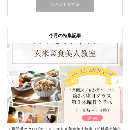
今月の特集記事


浦市
淡路島「自凝雫塩」製塩所見学レポ｜塩はいのちのミネラル
お