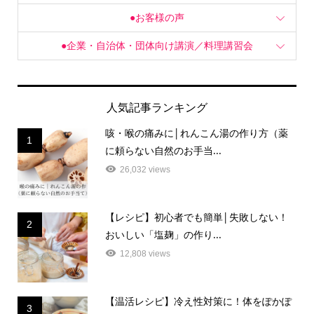
●お客様の声
●企業・自治体・団体向け講演／料理講習会
人気記事ランキング
咳・喉の痛みに│れんこん湯の作り方（薬
1
に頼らない自然のお手当...
26,032 views
【レシピ】初心者でも簡単│失敗しない！
2
おいしい「塩麹」の作り...
12,808 views
【温活レシピ】冷え性対策に！体をぽかぽ
3
かにするお手当て「梅醤...