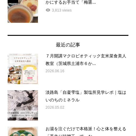
3,813 views
最近の記事
７月開講マクロビオティック玄米菜食美人
教室（茨城県土浦市６か...
2026.06.16
淡路島「自凝雫塩」製塩所見学レポ｜塩は
いのちのミネラル
2026.05.02
お湯を注ぐだけで本格派！心と体を整える
「手作り味噌玉」で、お...