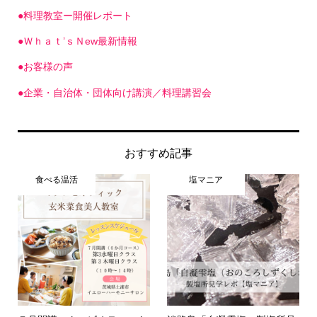
●料理教室ー開催レポート
●Ｗｈａｔ’ｓＮew最新情報
●お客様の声
●企業・自治体・団体向け講演／料理講習会
おすすめ記事
食べる温活
塩マニア
７月開講マクロビオティック
淡路島「自凝雫塩」製塩所見