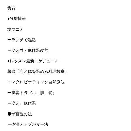
食育
●登壇情報
塩マニア
ーランチで温活
ー冷え性・低体温改善
●レッスン最新スケジュール
著書「心と体を温める料理教室」
ーマクロビオティック自然療法
ー美容トラブル（肌、髪）
ー冷え、低体温
⚫子宮温め法
ー体温アップの食事法
SDGs