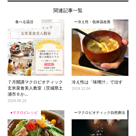
関連記事一覧
食べる温活
ー冷え性・低体温改善
７月開講マクロビオティック
冷え性は「味噌汁」で治す
玄米菜食美人教室（茨城県土
2019.12.04
浦市６か...
2026.06.16
●マクロビレシピ
ーマクロビオティック自然療法