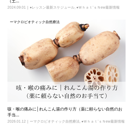
（土...
2024.09.01
●レッスン最新スケジュール
,
●Ｗｈａｔ’ｓＮew最新情報
ーマクロビオティック自然療法
咳・喉の痛みに│れんこん湯の作り方（薬に頼らない自然のお
手当...
2026.01.12
ーマクロビオティック自然療法
,
●Ｗｈａｔ’ｓＮew最新情報