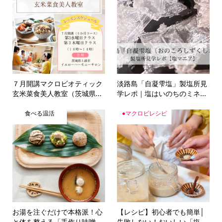
７月開講マクロビオティック
淡路島「自凝雫塩」製塩所見
玄米菜食美人教室（茨城県...
学レポ｜塩はいのちのミネ...
食べる温活
●マクロビレシピ
お湯を注ぐだけで本格派！心
【レシピ】初心者でも簡単│
と体を整える「手作り味噌...
失敗しない！おいしい「塩...