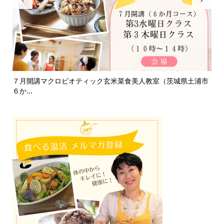
浦市
淡路島「自凝雫塩」製塩所見学レポ｜塩はいのちのミネラル
お
で