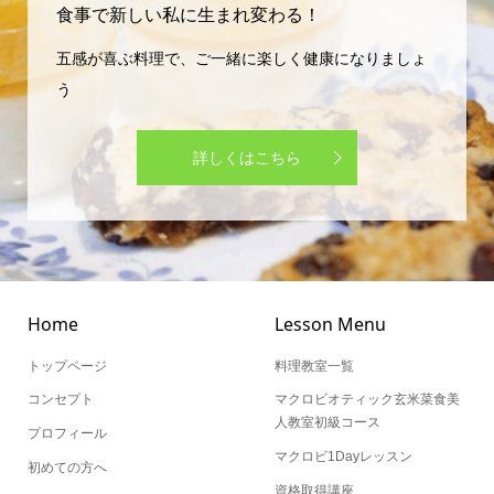
五感が喜ぶ料理で、ご一緒に楽しく健康になりましょ
う
詳しくはこちら
Home
Lesson Menu
トップページ
料理教室一覧
コンセプト
マクロビオティック玄米菜食美
人教室初級コース
プロフィール
マクロビ1Dayレッスン
初めての方へ
資格取得講座
お客様の声