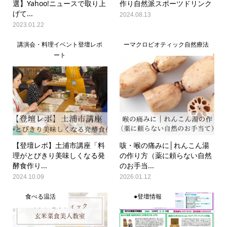
選】Yahoo!ニュースで取り上
作り自然派スポーツドリンク
げて...
2024.08.13
2023.01.22
講演会・料理イベント登壇レポ
ーマクロビオティック自然療法
ート
【登壇レポ】土浦市講座「料
咳・喉の痛みに│れんこん湯
理がとびきり美味しくなる発
の作り方（薬に頼らない自然
酵食作り...
のお手当...
2024.10.09
2026.01.12
食べる温活
●登壇情報