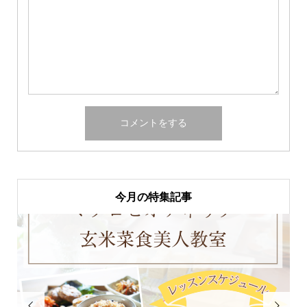
今月の特集記事

