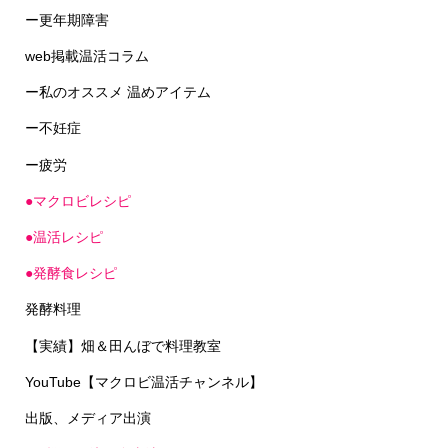
ー更年期障害
web掲載温活コラム
ー私のオススメ 温めアイテム
ー不妊症
ー疲労
●マクロビレシピ
●温活レシピ
●発酵食レシピ
発酵料理
【実績】畑＆田んぼで料理教室
YouTube【マクロビ温活チャンネル】
出版、メディア出演
●お悩み解決の食事法