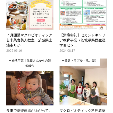
７月開講マクロビオティック
【満席御礼】セカンドキャリ
玄米菜食美人教室（茨城県土
ア教育事業（茨城県県西生涯
浦市６か...
学習セン...
2026.06.16
2024.08.17
ー妊活卒業！生徒さんからの妊
ー美容トラブル（肌、髪）
娠報告
食事で基礎体温が上がって、
マクロビオティック料理教室