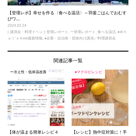
【登壇レポ】幸せを作る〈食べる温活〉～羽釜ごはんでおむす
びワ...
2024.02.24
講演会・料理イベント登壇レポート
,
ー登壇レポート
,
食べる温活
,
●Ｗｈ
ａｔ’ｓＮew最新情報
,
●企業・自治体・団体向け講演／料理講習会
関連記事一覧
ー冷え性・低体温改善
●マクロビレシピ
【体が温まる簡単レシピ４
【レシピ】熱中症対策に！手