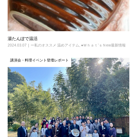
湯たんぽで温活
2024.03.07
ー私のオススメ 温めアイテム
,
●Ｗｈａｔ’ｓＮew最新情報
講演会・料理イベント登壇レポート