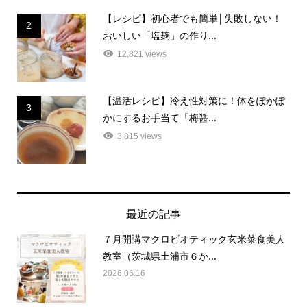
【レシピ】初心者でも簡単│失敗しない！
2
おいしい「塩麹」の作り...
12,821 views
【温活レシピ】冷え性対策に！体をぽかぽ
3
かにするお手当て「梅醤...
3,815 views
最近の記事
７月開講マクロビオティック玄米菜食美人
教室（茨城県土浦市６か...
2026.06.16