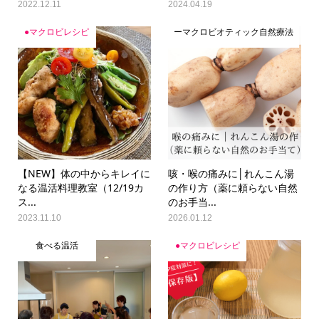
2022.12.11
2024.04.19
●マクロビレシピ
ーマクロビオティック自然療法
【NEW】体の中からキレイに
咳・喉の痛みに│れんこん湯
なる温活料理教室（12/19カ
の作り方（薬に頼らない自然
ス...
のお手当...
2023.11.10
2026.01.12
食べる温活
●マクロビレシピ