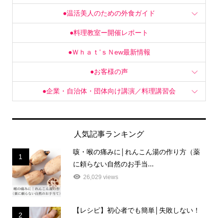
●温活美人のための外食ガイド
●料理教室ー開催レポート
●Ｗｈａｔ’ｓＮew最新情報
●お客様の声
●企業・自治体・団体向け講演／料理講習会
人気記事ランキング
咳・喉の痛みに│れんこん湯の作り方（薬
1
に頼らない自然のお手当...
26,029 views
【レシピ】初心者でも簡単│失敗しない！
2
おいしい「塩麹」の作り...