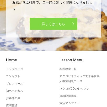
う
詳しくはこちら
Home
Lesson Menu
トップページ
料理教室一覧
コンセプト
マクロビオティック玄米菜食美
人教室初級コース
プロフィール
マクロビ1Dayレッスン
初めての方へ
資格取得講座
お客様の声
温活アカデミー
講演実績
温活通信教育