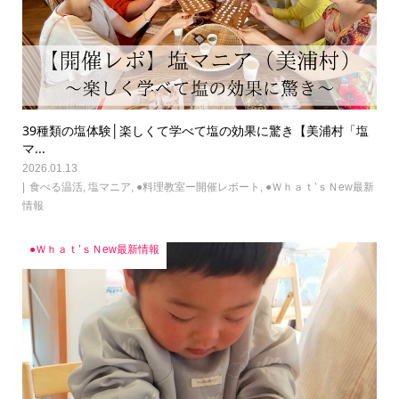
39種類の塩体験│楽しくて学べて塩の効果に驚き【美浦村「塩
マ...
2026.01.13
食べる温活
,
塩マニア
,
●料理教室ー開催レポート
,
●Ｗｈａｔ’ｓＮew最新
情報
●Ｗｈａｔ’ｓＮew最新情報