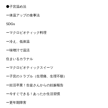
⚫子宮温め法
ー体温アップの食事法
SDGs
ーマクロビオティック料理
ー冷え、低体温
ー味噌汁で温活
住まいるカラナル
ーマクロビオティックスイーツ
ー子宮のトラブル（生理痛、生理不順）
ー妊活卒業！生徒さんからの妊娠報告
ー今すぐできる！あったか生活習慣
ー更年期障害
web掲載温活コラム