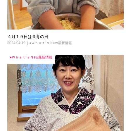
４月１９日は食育の日
2024.04.19
●Ｗｈａｔ’ｓＮew最新情報
●Ｗｈａｔ’ｓＮew最新情報