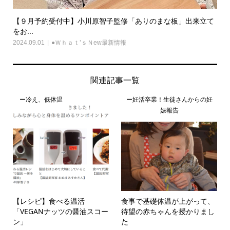
【９月予約受付中】小川原智子監修「ありのまな板」出来立て
をお...
2024.09.01
●Ｗｈａｔ’ｓＮew最新情報
関連記事一覧
ー冷え、低体温
ー妊活卒業！生徒さんからの妊
娠報告
【レシピ】食べる温活
食事で基礎体温が上がって、
「VEGANナッツの醤油スコー
待望の赤ちゃんを授かりまし
ン」
た