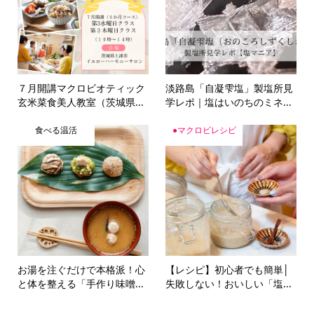
７月開講マクロビオティック
淡路島「自凝雫塩」製塩所見
玄米菜食美人教室（茨城県...
学レポ｜塩はいのちのミネ...
食べる温活
●マクロビレシピ
お湯を注ぐだけで本格派！心
【レシピ】初心者でも簡単│
と体を整える「手作り味噌...
失敗しない！おいしい「塩...