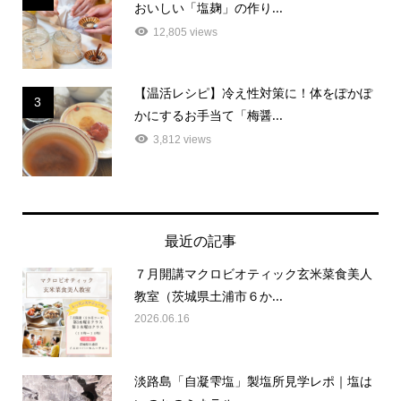
12,805 views
【温活レシピ】冷え性対策に！体をぽかぽ
3
かにするお手当て「梅醤...
3,812 views
最近の記事
７月開講マクロビオティック玄米菜食美人
教室（茨城県土浦市６か...
2026.06.16
淡路島「自凝雫塩」製塩所見学レポ｜塩は
いのちのミネラル