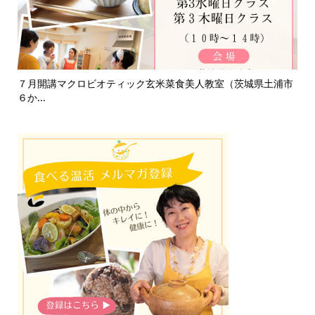
浦市
淡路島「自凝雫塩」製塩所見学レポ｜塩はいのちのミネラル
お
で、