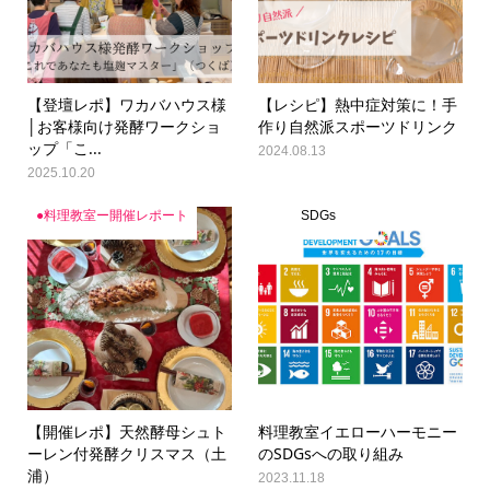
【登壇レポ】ワカバハウス様
【レシピ】熱中症対策に！手
│お客様向け発酵ワークショ
作り自然派スポーツドリンク
ップ「こ...
2024.08.13
2025.10.20
●料理教室ー開催レポート
SDGs
【開催レポ】天然酵母シュト
料理教室イエローハーモニー
ーレン付発酵クリスマス（土
のSDGsへの取り組み
浦）
2023.11.18