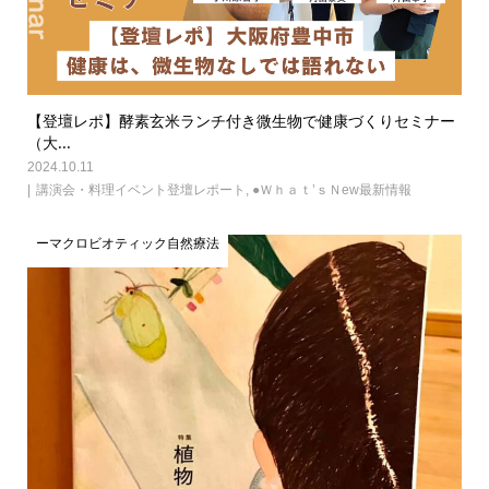
【登壇レポ】酵素玄米ランチ付き微生物で健康づくりセミナー
（大...
2024.10.11
講演会・料理イベント登壇レポート
,
●Ｗｈａｔ’ｓＮew最新情報
ーマクロビオティック自然療法