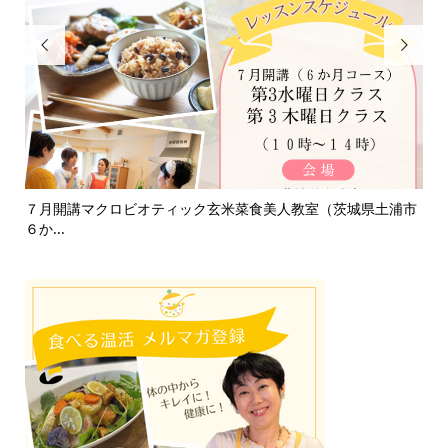


浦市
淡路島「自凝雫塩」製塩所見学レポ｜塩はいのちのミネラル
お
で、