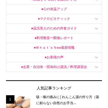
●心の体温アップ
●マクロビオティック
●温活美人のための外食ガイド
●料理教室ー開催レポート
●Ｗｈａｔ’ｓＮew最新情報
●お客様の声
●企業・自治体・団体向け講演／料理講習会
人気記事ランキング
咳・喉の痛みに│れんこん湯の作り方（薬
1
に頼らない自然のお手当...
26,048 views