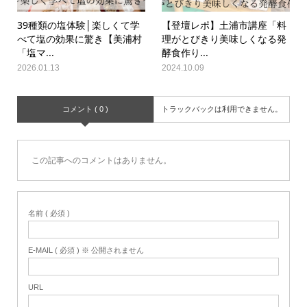
39種類の塩体験│楽しくて学
【登壇レポ】土浦市講座「料
べて塩の効果に驚き【美浦村
理がとびきり美味しくなる発
「塩マ...
酵食作り...
2026.01.13
2024.10.09
コメント ( 0 )
トラックバックは利用できません。
この記事へのコメントはありません。
名前 ( 必須 )
E-MAIL ( 必須 ) ※ 公開されません
URL