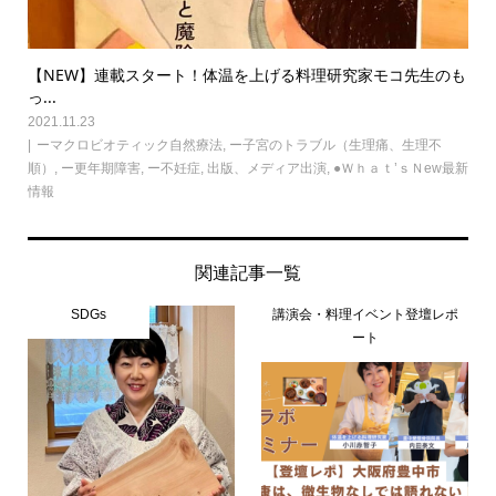
【NEW】連載スタート！体温を上げる料理研究家モコ先生のも
っ...
2021.11.23
ーマクロビオティック自然療法
,
ー子宮のトラブル（生理痛、生理不
順）
,
ー更年期障害
,
ー不妊症
,
出版、メディア出演
,
●Ｗｈａｔ’ｓＮew最新
情報
関連記事一覧
SDGs
講演会・料理イベント登壇レポ
ート