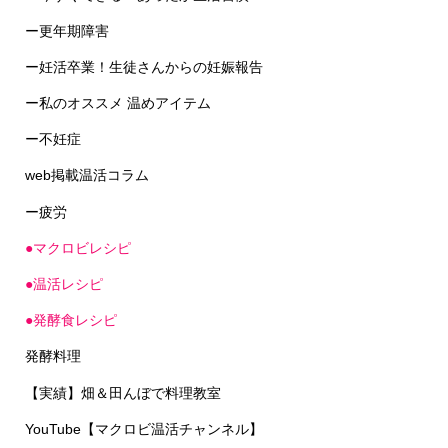
ー更年期障害
ー妊活卒業！生徒さんからの妊娠報告
ー私のオススメ 温めアイテム
ー不妊症
web掲載温活コラム
ー疲労
●マクロビレシピ
●温活レシピ
●発酵食レシピ
発酵料理
【実績】畑＆田んぼで料理教室
YouTube【マクロビ温活チャンネル】
出版、メディア出演