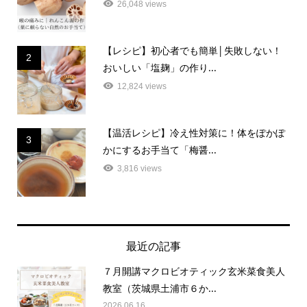
【レシピ】初心者でも簡単│失敗しない！
2
おいしい「塩麹」の作り...
12,824 views
【温活レシピ】冷え性対策に！体をぽかぽ
3
かにするお手当て「梅醤...
3,816 views
最近の記事
７月開講マクロビオティック玄米菜食美人
教室（茨城県土浦市６か...
2026.06.16