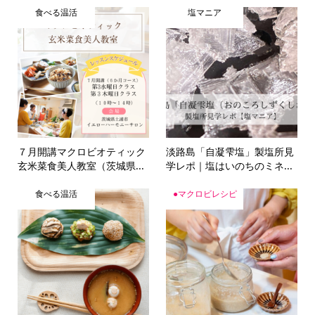
７月開講マクロビオティック
淡路島「自凝雫塩」製塩所見
玄米菜食美人教室（茨城県...
学レポ｜塩はいのちのミネ...
食べる温活
●マクロビレシピ