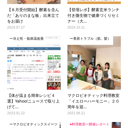
【８月受付開始】酵素を含ん
【登壇レポ】酵素玄米ランチ
だ「ありのまな板」出来立て
付き微生物で健康づくりセミ
をお届け
ナー（大...
2024.07.27
2024.10.11
ー冷え性・低体温改善
ー美容トラブル（肌、髪）
【体が温まる簡単レシピ４
マクロビオティック料理教室
選】Yahoo!ニュースで取り上
「イエローハーモニー」２０
げて...
周年を迎...
2023.01.22
2021.06.21
ーマクロビオティックスイーツ
●料理教室ー開催レポート