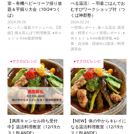
室～有機ベビーリーフ採り放
べる温活〉～羽釜ごはんでお
題＆芋掘り大会（10/24つく
むすびワークショップ付（つ
ば）
くば神郡塾）
2024.09.26
2024.02.24
●レッスン最新スケジュール
,
【実
ー登壇レポート
,
食べる温活
,
講演
績】畑＆田んぼで料理教室
,
●Ｗｈ
会・料理イベント登壇レポート
,
●
ａｔ’ｓＮew最新情報
Ｗｈａｔ’ｓＮew最新情報
,
●企
業・自治体・団体向け講演／料理
講習会
●マクロビレシピ
●マクロビレシピ
【満席キャンセル待ち受付
【NEW】体の中からキレイに
中】温活料理教室（12/19カ
なる温活料理教室（12/19カ
スミBLANDE）
スミBLANDE）