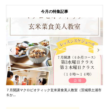
今月の特集記事


県土浦市
淡路島「自凝雫塩」製塩所見学レポ｜塩はいのちのミネラル