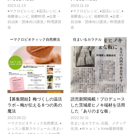
2023.11.13
2023.11.10
●マクロビレシピ
,
●温活レシピ
,
●
●マクロビレシピ
,
●温活レシピ
,
●
発酵食レシピ
,
発酵料理
,
●企業・
発酵食レシピ
,
発酵料理
,
●企業・
自治体・団体向け講演／料理講習
自治体・団体向け講演／料理講習
会
会
ーマクロビオティック自然療法
住まいるカラナル
【募集開始】梅づくしの温活
読売新聞掲載！プロデュース
ラボ～梅が伝える８つの美の
した茨城産ヒノキ端材を活用
魔法
した「ありのまな板」
2023.09.22
2022.02.11
ーマクロビオティック自然療法
,
●
住まいるカラナル
,
出版、メディア
レッスン最新スケジュール
,
住まい
出演
,
●Ｗｈａｔ’ｓＮew最新情報
るカラナル
,
●Ｗｈａｔ’ｓＮew最