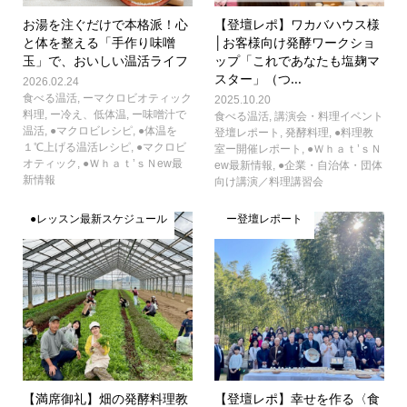
お湯を注ぐだけで本格派！心
【登壇レポ】ワカバハウス様
と体を整える「手作り味噌
│お客様向け発酵ワークショ
玉」で、おいしい温活ライフ
ップ「これであなたも塩麹マ
スター」（つ...
2026.02.24
食べる温活
,
ーマクロビオティック
2025.10.20
料理
,
ー冷え、低体温
,
ー味噌汁で
食べる温活
,
講演会・料理イベント
温活
,
●マクロビレシピ
,
●体温を
登壇レポート
,
発酵料理
,
●料理教
１℃上げる温活レシピ
,
●マクロビ
室ー開催レポート
,
●Ｗｈａｔ’ｓＮ
オティック
,
●Ｗｈａｔ’ｓＮew最
ew最新情報
,
●企業・自治体・団体
新情報
向け講演／料理講習会
●レッスン最新スケジュール
ー登壇レポート
【満席御礼】畑の発酵料理教
【登壇レポ】幸せを作る〈食