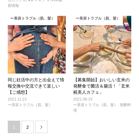
新情報
ー美容トラブル（肌、髪）
ー美容トラブル（肌、髪）
同じ妊活中の方と出会えて情
【募集開始】おいしい玄米の
報交換や交流できて楽しい
発酵食で菌活＆腸活！「玄米
【ご感想】
糀美人カフェ」
2021.11.23
2021.08.15
ー美容トラブル（肌、髪）
ー美容トラブル（肌、髪）
,
発酵料
理
1
2
