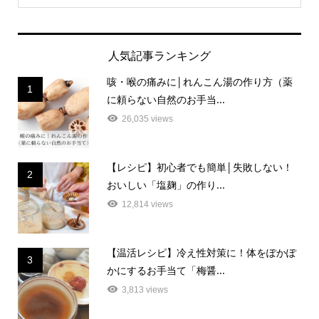
人気記事ランキング
咳・喉の痛みに│れんこん湯の作り方（薬
1
に頼らない自然のお手当...
26,035 views
【レシピ】初心者でも簡単│失敗しない！
2
おいしい「塩麹」の作り...
12,814 views
【温活レシピ】冷え性対策に！体をぽかぽ
3
かにするお手当て「梅醤...
3,813 views