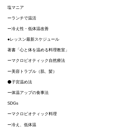
塩マニア
ーランチで温活
ー冷え性・低体温改善
●レッスン最新スケジュール
著書「心と体を温める料理教室」
ーマクロビオティック自然療法
ー美容トラブル（肌、髪）
⚫子宮温め法
ー体温アップの食事法
SDGs
ーマクロビオティック料理
ー冷え、低体温
ー味噌汁で温活