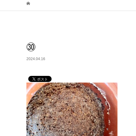
㉚
2024.04.16