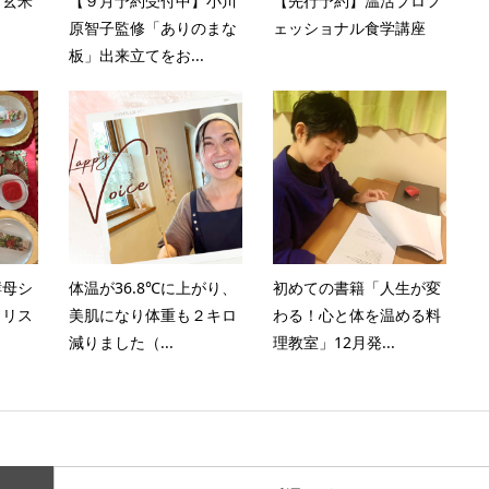
ク玄米
【９月予約受付中】小川
【先行予約】温活プロフ
Ａ
原智子監修「ありのまな
ェッショナル食学講座
板」出来立てをお...
酵母シ
体温が36.8℃に上がり、
初めての書籍「人生が変
クリス
美肌になり体重も２キロ
わる！心と体を温める料
減りました（...
理教室」12月発...