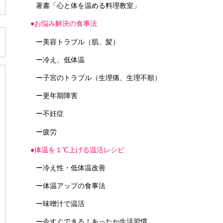
著書「心と体を温める料理教室」
●お悩み解決の食事法
ー美容トラブル（肌、髪）
ー冷え、低体温
ー子宮のトラブル（生理痛、生理不順）
ー更年期障害
ー不妊症
ー疲労
●体温を１℃上げる温活レシピ
ー冷え性・低体温改善
ー体温アップの食事法
ー味噌汁で温活
ー今すぐできる！あったか生活習慣