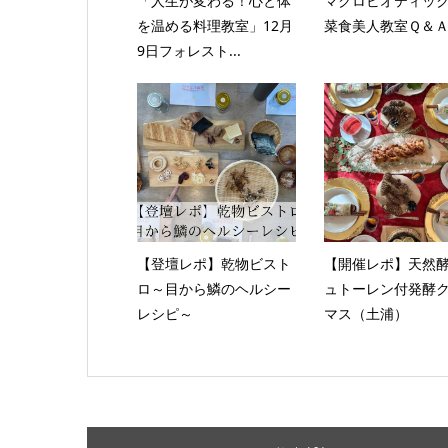
「人生が変わる！心と体
マクロビオティッ
を温める料理教室」12月
菜食美人教室Ｑ＆
9日フォレスト...
【登壇レポ】乾物ビスト
【開催レポ】天然
ロ～目から鱗のヘルシー
ュトーレン付発酵
レシピ～
マス（土浦）