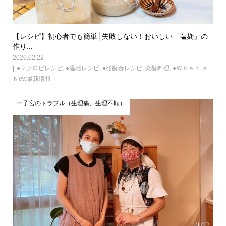
【レシピ】初心者でも簡単│失敗しない！おいしい「塩麹」の
作り...
2026.02.22
●マクロビレシピ
,
●温活レシピ
,
●発酵食レシピ
,
発酵料理
,
●Ｗｈａｔ’ｓ
Ｎew最新情報
ー子宮のトラブル（生理痛、生理不順）