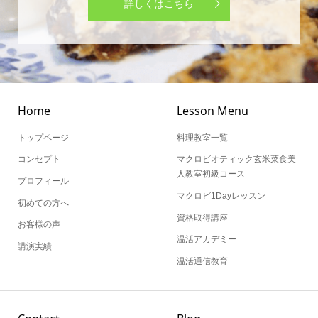
Home
Lesson Menu
トップページ
料理教室一覧
コンセプト
マクロビオティック玄米菜食美
人教室初級コース
プロフィール
マクロビ1Dayレッスン
初めての方へ
資格取得講座
お客様の声
温活アカデミー
講演実績
温活通信教育
Contact
Blog