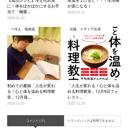
【温活レシピ】冷え性対策
体温を上げると・・・生理痛
に！体をぽかぽかにするお手
が楽になる！
当て「梅醤...
2020.01.11
2025.01.20
ー冷え、低体温
出版、メディア出演
初めての書籍「人生が変わ
「人生が変わる！心と体を温
る！心と体を温める料理教
める料理教室」12月9日フォ
室」12月発...
レスト...
2020.11.10
2020.12.28
コメント ( 0 )
トラックバックは利用できません。