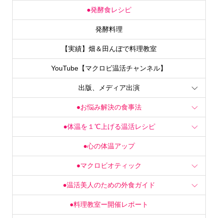
●発酵食レシピ
発酵料理
【実績】畑＆田んぼで料理教室
YouTube【マクロビ温活チャンネル】
出版、メディア出演
●お悩み解決の食事法
●体温を１℃上げる温活レシピ
●心の体温アップ
●マクロビオティック
●温活美人のための外食ガイド
●料理教室ー開催レポート
●Ｗｈａｔ’ｓＮew最新情報