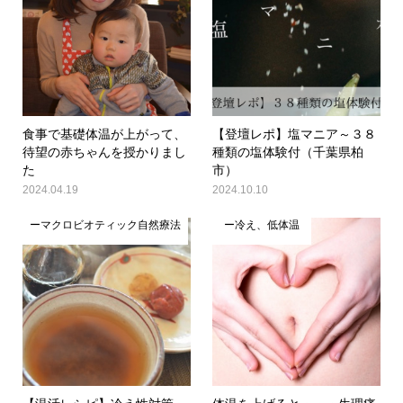
食事で基礎体温が上がって、
【登壇レポ】塩マニア～３８
待望の赤ちゃんを授かりまし
種類の塩体験付（千葉県柏
た
市）
2024.04.19
2024.10.10
ーマクロビオティック自然療法
ー冷え、低体温