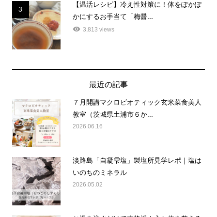
かにするお手当て「梅醤...
3,813 views
最近の記事
７月開講マクロビオティック玄米菜食美人
教室（茨城県土浦市６か...
2026.06.16
淡路島「自凝雫塩」製塩所見学レポ｜塩は
いのちのミネラル
2026.05.02
お湯を注ぐだけで本格派！心と体を整える