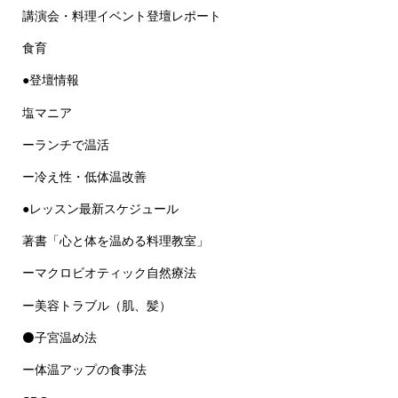
食育
●登壇情報
塩マニア
ーランチで温活
ー冷え性・低体温改善
●レッスン最新スケジュール
著書「心と体を温める料理教室」
ーマクロビオティック自然療法
ー美容トラブル（肌、髪）
⚫子宮温め法
ー体温アップの食事法
SDGs