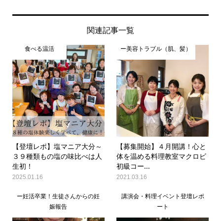
関連記事一覧
食べる温活
ー美容トラブル（肌、髪）
【登壇レポ】塩マニア大分～
【募集開始】４月開講！心と
３９種類もの塩の味比べは人
体を温める料理教室マクロビ
生初！
初級コー...
2025.01.16
2021.03.16
ー妊活卒業！生徒さんからの妊
講演会・料理イベント登壇レポ
娠報告
ート