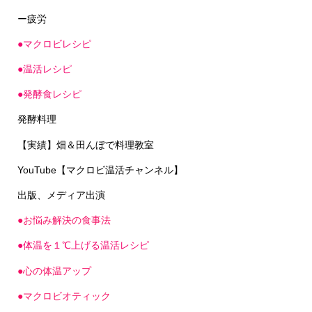
ー疲労
●マクロビレシピ
●温活レシピ
●発酵食レシピ
発酵料理
【実績】畑＆田んぼで料理教室
YouTube【マクロビ温活チャンネル】
出版、メディア出演
●お悩み解決の食事法
●体温を１℃上げる温活レシピ
●心の体温アップ
●マクロビオティック
●温活美人のための外食ガイド