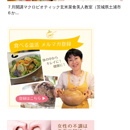
浦市
淡路島「自凝雫塩」製塩所見学レポ｜塩はいのちのミネラル
お
で、