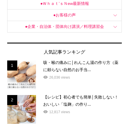
●お客様の声
●企業・自治体・団体向け講演／料理講習会
人気記事ランキング
咳・喉の痛みに│れんこん湯の作り方（薬
1
に頼らない自然のお手当...
26,036 views
【レシピ】初心者でも簡単│失敗しない！
2
おいしい「塩麹」の作り...
12,817 views
【温活レシピ】冷え性対策に！体をぽかぽ
3