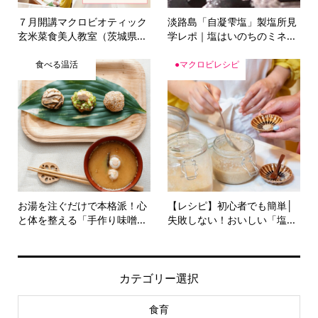
７月開講マクロビオティック
淡路島「自凝雫塩」製塩所見
玄米菜食美人教室（茨城県...
学レポ｜塩はいのちのミネ...
食べる温活
●マクロビレシピ
お湯を注ぐだけで本格派！心
【レシピ】初心者でも簡単│
と体を整える「手作り味噌...
失敗しない！おいしい「塩...
カテゴリー選択
食育