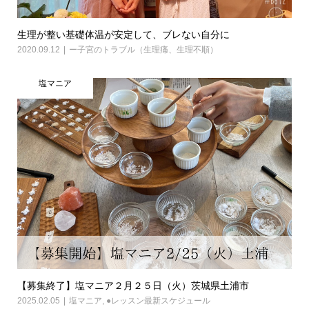
生理が整い基礎体温が安定して、ブレない自分に
2020.09.12
ー子宮のトラブル（生理痛、生理不順）
塩マニア
【募集終了】塩マニア２月２５日（火）茨城県土浦市
2025.02.05
塩マニア
,
●レッスン最新スケジュール