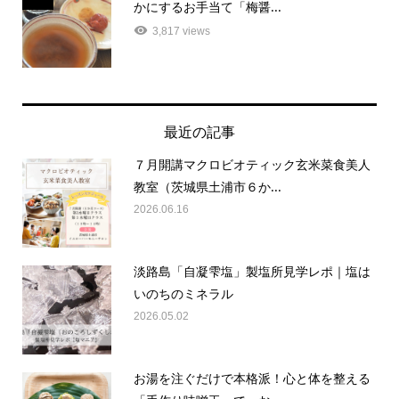
3,817 views
最近の記事
７月開講マクロビオティック玄米菜食美人
教室（茨城県土浦市６か...
2026.06.16
淡路島「自凝雫塩」製塩所見学レポ｜塩は
いのちのミネラル
2026.05.02
お湯を注ぐだけで本格派！心と体を整える
「手作り味噌玉」で、お...