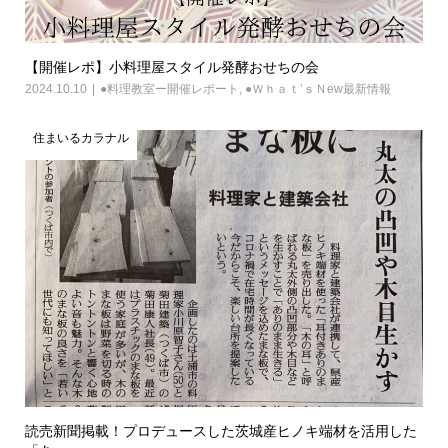
【開催レポ】小料理屋スタイル発酵おせちの会
2024.10.10
●料理教室ー開催レポート
,
●Ｗｈａｔ’ｓＮew最新情報
住まいるカラナル
読売新聞掲載！プロデュースした茨城産ヒノキ端材を活用した