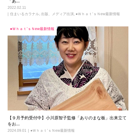
「あ...
2022.02.11
住まいるカラナル
,
出版、メディア出演
,
●Ｗｈａｔ’ｓＮew最新情報
●Ｗｈａｔ’ｓＮew最新情報
【９月予約受付中】小川原智子監修「ありのまな板」出来立て
をお...
2024.09.01
●Ｗｈａｔ’ｓＮew最新情報