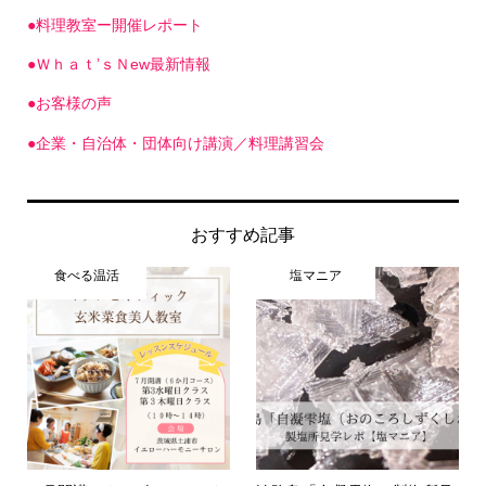
●料理教室ー開催レポート
●Ｗｈａｔ’ｓＮew最新情報
●お客様の声
●企業・自治体・団体向け講演／料理講習会
おすすめ記事
食べる温活
塩マニア
７月開講マクロビオティック
淡路島「自凝雫塩」製塩所見