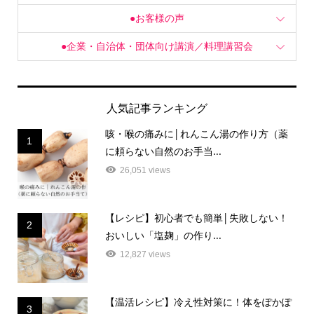
●お客様の声
●企業・自治体・団体向け講演／料理講習会
人気記事ランキング
咳・喉の痛みに│れんこん湯の作り方（薬
1
に頼らない自然のお手当...
26,051 views
【レシピ】初心者でも簡単│失敗しない！
2
おいしい「塩麹」の作り...
12,827 views
【温活レシピ】冷え性対策に！体をぽかぽ
3
かにするお手当て「梅醤...