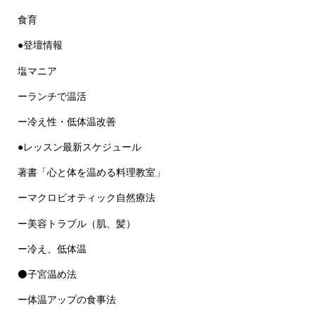
食育
●登壇情報
塩マニア
ーランチで温活
ー冷え性・低体温改善
●レッスン最新スケジュール
著書「心と体を温める料理教室」
ーマクロビオティック自然療法
ー美容トラブル（肌、髪）
ー冷え、低体温
⚫子宮温め法
ー体温アップの食事法
SDGs