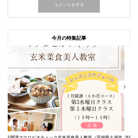
今月の特集記事


浦市
淡路島「自凝雫塩」製塩所見学レポ｜塩はいのちのミネラル
お