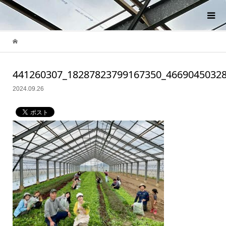
441260307_18287823799167350_4669045032
2024.09.26