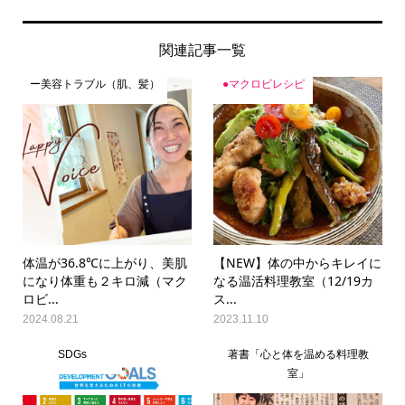
関連記事一覧
ー美容トラブル（肌、髪）
●マクロビレシピ
体温が36.8℃に上がり、美肌
【NEW】体の中からキレイに
になり体重も２キロ減（マク
なる温活料理教室（12/19カ
ロビ...
ス...
2024.08.21
2023.11.10
SDGs
著書「心と体を温める料理教
室」