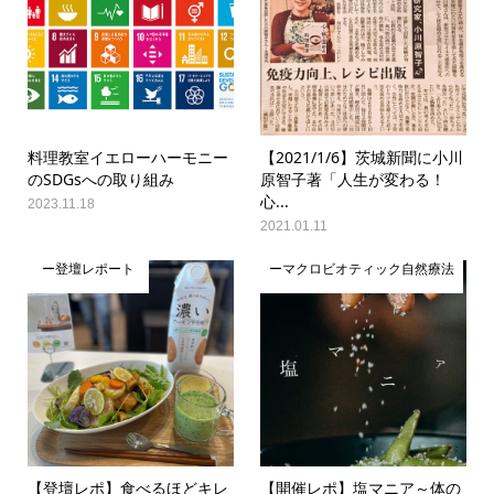
料理教室イエローハーモニー
【2021/1/6】茨城新聞に小川
のSDGsへの取り組み
原智子著「人生が変わる！
心...
2023.11.18
2021.01.11
ー登壇レポート
ーマクロビオティック自然療法
【登壇レポ】食べるほどキレ
【開催レポ】塩マニア～体の