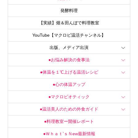
発酵料理
【実績】畑＆田んぼで料理教室
YouTube【マクロビ温活チャンネル】
出版、メディア出演
●お悩み解決の食事法
●体温を１℃上げる温活レシピ
●心の体温アップ
●マクロビオティック
●温活美人のための外食ガイド
●料理教室ー開催レポート
●Ｗｈａｔ’ｓＮew最新情報