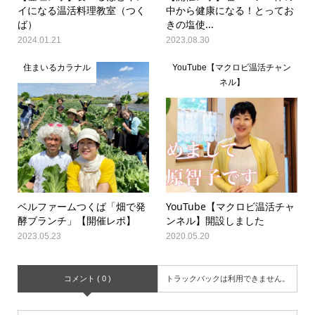
イになる温活料理教室（つく
中から健康になる！とってお
ば）
きの塩使...
2024.01.21
2023.08.30
住まいるカラナル
YouTube【マクロビ温活チャン
ネル】
ベルファームつくば「畑で発
YouTube【マクロビ温活チャ
酵ブランチ」【開催レポ】
ンネル】開設しました
2023.05.23
2020.05.20
コメント ( 0 )
トラックバックは利用できません。