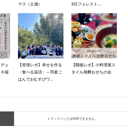
マス（土浦）
9日フォレスト...
ロデュ
【登壇レポ】幸せを作る
【開催レポ】小料理屋ス
ノキ端
〈食べる温活〉～羽釜ご
タイル発酵おせちの会
はんでおむすびワ...
トラックバックは利用できません。