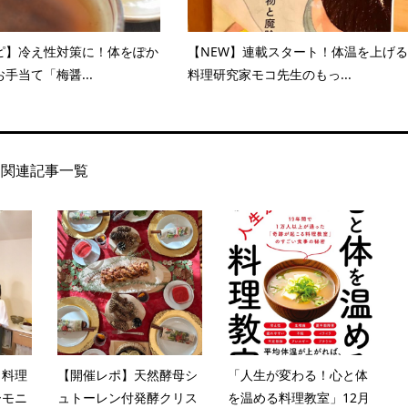
ピ】冷え性対策に！体をぽか
【NEW】連載スタート！体温を上げる
手当て「梅醤...
料理研究家モコ先生のもっ...
関連記事一覧
ク料理
【開催レポ】天然酵母シ
「人生が変わる！心と体
ーモニ
ュトーレン付発酵クリス
を温める料理教室」12月