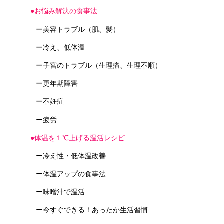
●お悩み解決の食事法
ー美容トラブル（肌、髪）
ー冷え、低体温
ー子宮のトラブル（生理痛、生理不順）
ー更年期障害
ー不妊症
ー疲労
●体温を１℃上げる温活レシピ
ー冷え性・低体温改善
ー体温アップの食事法
ー味噌汁で温活
ー今すぐできる！あったか生活習慣