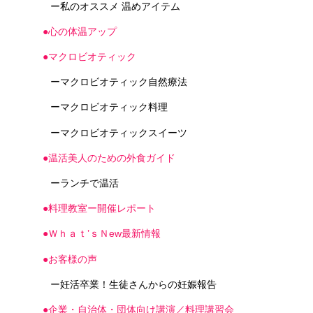
ー私のオススメ 温めアイテム
●心の体温アップ
●マクロビオティック
ーマクロビオティック自然療法
ーマクロビオティック料理
ーマクロビオティックスイーツ
●温活美人のための外食ガイド
ーランチで温活
●料理教室ー開催レポート
●Ｗｈａｔ’ｓＮew最新情報
●お客様の声
ー妊活卒業！生徒さんからの妊娠報告
●企業・自治体・団体向け講演／料理講習会