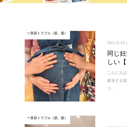
ー美容トラブル（肌、髪）
2021.11.23
同じ妊
しい【
こんにちは
参加する
コ...
ー美容トラブル（肌、髪）