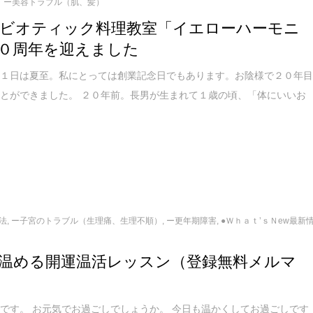
ー美容トラブル（肌、髪）
ビオティック料理教室「イエローハーモニ
０周年を迎えました
２１日は夏至。私にとっては創業記念日でもあります。お陰様で２０年
とができました。 ２０年前。長男が生まれて１歳の頃、「体にいいお
法
,
ー子宮のトラブル（生理痛、生理不順）
,
ー更年期障害
,
●Ｗｈａｔ’ｓＮew最新
温める開運温活レッスン（登録無料メルマ
です。 お元気でお過ごしでしょうか。 今日も温かくしてお過ごしです