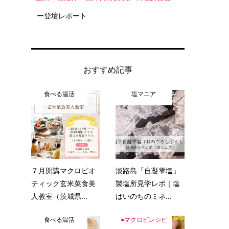
ー登壇レポート
おすすめ記事
食べる温活
塩マニア
７月開講マクロビオ
淡路島「自凝雫塩」
ティック玄米菜食美
製塩所見学レポ｜塩
人教室（茨城県...
はいのちのミネ...
食べる温活
●マクロビレシピ