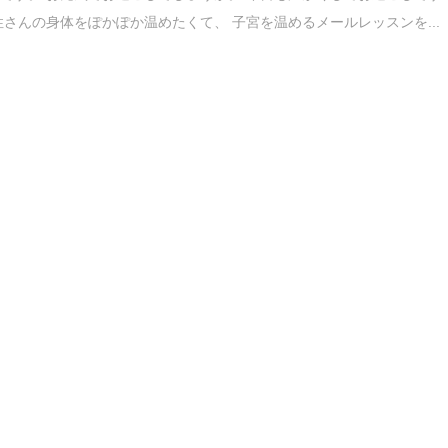
性さんの身体をぽかぽか温めたくて、 子宮を温めるメールレッスンを...