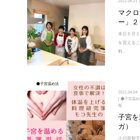
2021.06.21
マクロ
ー」２
本日６月
を迎えるこ
料...
⚫子宮温め法
2021.04.04
⚫子宮温め
報
子宮を
ガ）
小川原智子