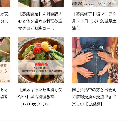
温が安
【募集開始】４月開講！
【募集終了】塩マニア２
自分に
心と体を温める料理教室
月２５日（火）茨城県土
マクロビ初級コー...
浦市
ロビオ
【満席キャンセル待ち受
同じ妊活中の方と出会え
得講
付中】温活料理教室
て情報交換や交流できて
（12/19カスミB...
楽しい【ご感想】