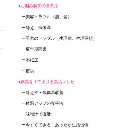
●お悩み解決の食事法
ー美容トラブル（肌、髪）
ー冷え、低体温
ー子宮のトラブル（生理痛、生理不順）
ー更年期障害
ー不妊症
ー疲労
●体温を１℃上げる温活レシピ
ー冷え性・低体温改善
ー体温アップの食事法
ー味噌汁で温活
ー今すぐできる！あったか生活習慣