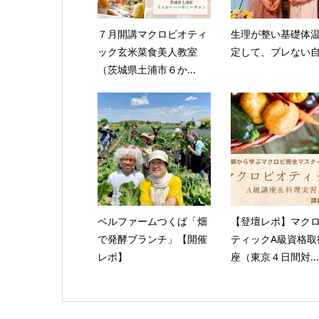
７月開講マクロビオティ
生理が整い基礎体
ック玄米菜食美人教室
定して、ブレない
（茨城県土浦市６か...
ベルファームつくば「畑
【登壇レポ】マク
で発酵ブランチ」【開催
ティックA級資格取
レポ】
座（東京４日間対...