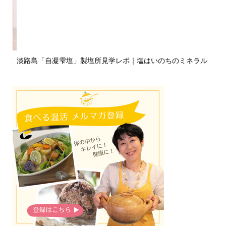
浦市
淡路島「自凝雫塩」製塩所見学レポ｜塩はいのちのミネラル
お
で、