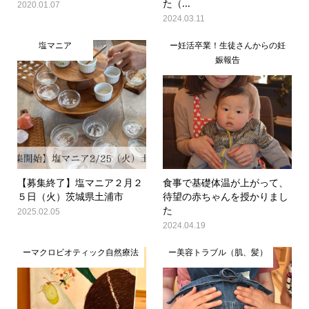
た（...
2020.01.07
2024.03.11
塩マニア
ー妊活卒業！生徒さんからの妊
娠報告
【募集終了】塩マニア２月２
食事で基礎体温が上がって、
５日（火）茨城県土浦市
待望の赤ちゃんを授かりまし
た
2025.02.05
2024.04.19
ーマクロビオティック自然療法
ー美容トラブル（肌、髪）