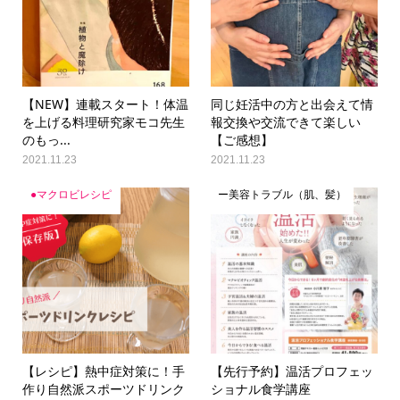
【NEW】連載スタート！体温
同じ妊活中の方と出会えて情
を上げる料理研究家モコ先生
報交換や交流できて楽しい
のもっ...
【ご感想】
2021.11.23
2021.11.23
●マクロビレシピ
ー美容トラブル（肌、髪）
【レシピ】熱中症対策に！手
【先行予約】温活プロフェッ
作り自然派スポーツドリンク
ショナル食学講座