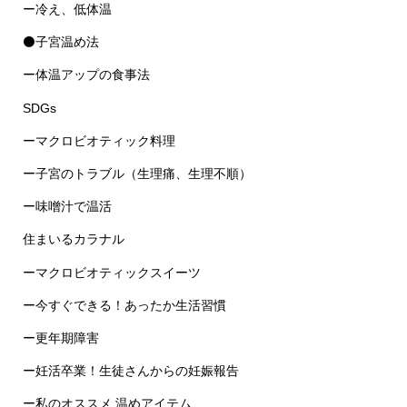
ー冷え、低体温
⚫子宮温め法
ー体温アップの食事法
SDGs
ーマクロビオティック料理
ー子宮のトラブル（生理痛、生理不順）
ー味噌汁で温活
住まいるカラナル
ーマクロビオティックスイーツ
ー今すぐできる！あったか生活習慣
ー更年期障害
ー妊活卒業！生徒さんからの妊娠報告
ー私のオススメ 温めアイテム