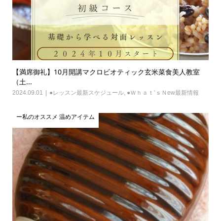
【満席御礼】10月開講マクロビオティック玄米菜食美人教室
（土...
2024.09.01
●レッスン最新スケジュール
,
●Ｗｈａｔ’ｓＮew最新情報
ー私のオススメ 温めアイテム