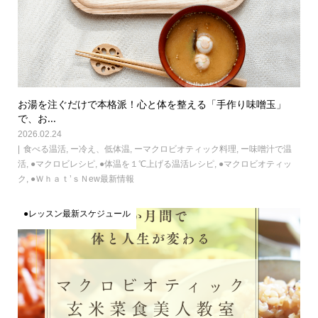
お湯を注ぐだけで本格派！心と体を整える「手作り味噌玉」
で、お...
2026.02.24
食べる温活
,
ー冷え、低体温
,
ーマクロビオティック料理
,
ー味噌汁で温
活
,
●マクロビレシピ
,
●体温を１℃上げる温活レシピ
,
●マクロビオティッ
ク
,
●Ｗｈａｔ’ｓＮew最新情報
●レッスン最新スケジュール