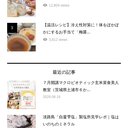
12,804 views
【温活レシピ】冷え性対策に！体をぽかぽ
3
かにするお手当て「梅醤...
3,812 views
最近の記事
７月開講マクロビオティック玄米菜食美人
教室（茨城県土浦市６か...
2026.06.16
淡路島「自凝雫塩」製塩所見学レポ｜塩は
いのちのミネラル