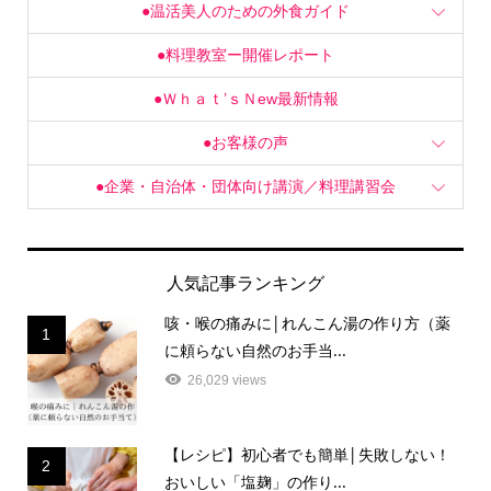
●温活美人のための外食ガイド
●料理教室ー開催レポート
●Ｗｈａｔ’ｓＮew最新情報
●お客様の声
●企業・自治体・団体向け講演／料理講習会
人気記事ランキング
咳・喉の痛みに│れんこん湯の作り方（薬
1
に頼らない自然のお手当...
26,029 views
【レシピ】初心者でも簡単│失敗しない！
2
おいしい「塩麹」の作り...