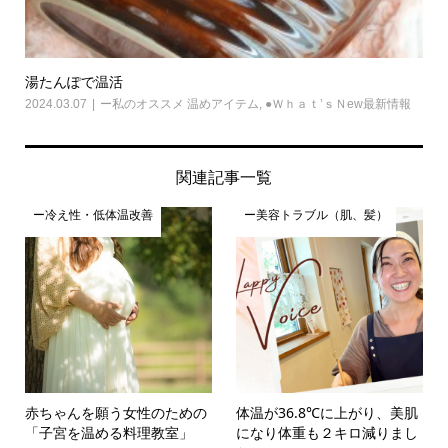
湯たんぽで温活
2024.03.07
ー私のオススメ 温めアイテム
,
●Ｗｈａｔ’ｓＮew最新情報
関連記事一覧
ー冷え性・低体温改善
ー美容トラブル（肌、髪）
赤ちゃんを願う女性のための
体温が36.8℃に上がり、美肌
「子宮を温める料理教室」
になり体重も２キロ減りまし