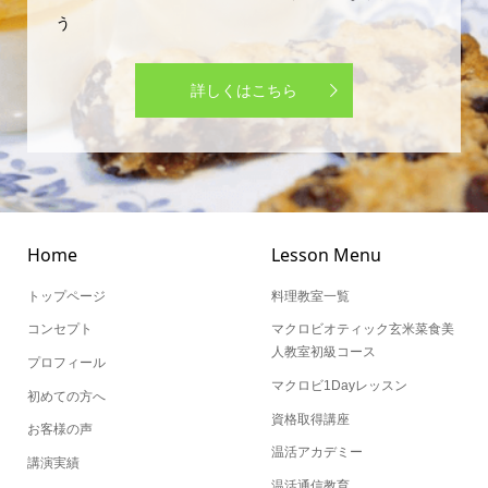
う
詳しくはこちら
Home
Lesson Menu
トップページ
料理教室一覧
コンセプト
マクロビオティック玄米菜食美
人教室初級コース
プロフィール
マクロビ1Dayレッスン
初めての方へ
資格取得講座
お客様の声
温活アカデミー
講演実績
温活通信教育