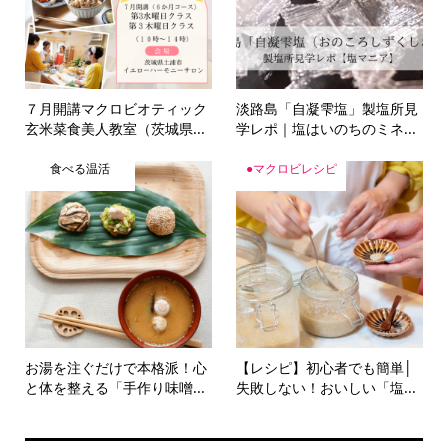
７月開講マクロビオティック
淡路島「自凝雫塩」製塩所見
玄米菜食美人教室（茨城県...
学レポ｜塩はいのちのミネ...
食べる温活
●マクロビレシピ
お湯を注ぐだけで本格派！心
【レシピ】初心者でも簡単│
と体を整える「手作り味噌...
失敗しない！おいしい「塩...