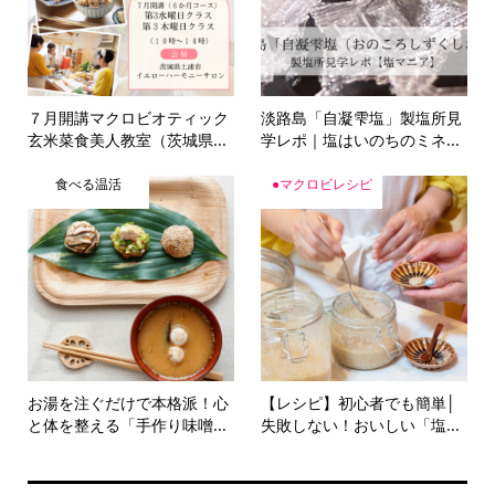
７月開講マクロビオティック
淡路島「自凝雫塩」製塩所見
玄米菜食美人教室（茨城県...
学レポ｜塩はいのちのミネ...
食べる温活
●マクロビレシピ
お湯を注ぐだけで本格派！心
【レシピ】初心者でも簡単│
と体を整える「手作り味噌...
失敗しない！おいしい「塩...