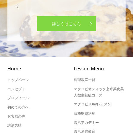
う
詳しくはこちら
Home
Lesson Menu
トップページ
料理教室一覧
コンセプト
マクロビオティック玄米菜食美
人教室初級コース
プロフィール
マクロビ1Dayレッスン
初めての方へ
資格取得講座
お客様の声
温活アカデミー
講演実績
温活通信教育