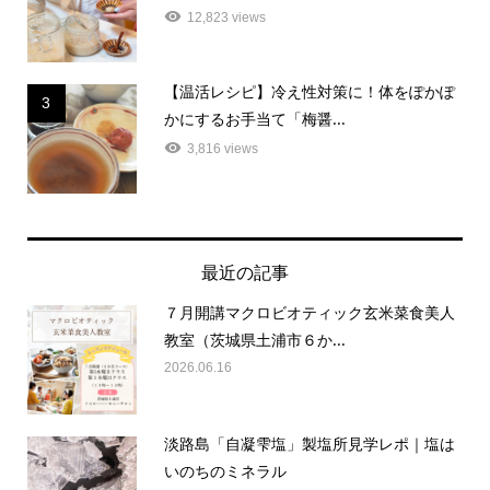
12,823 views
【温活レシピ】冷え性対策に！体をぽかぽ
3
かにするお手当て「梅醤...
3,816 views
最近の記事
７月開講マクロビオティック玄米菜食美人
教室（茨城県土浦市６か...
2026.06.16
淡路島「自凝雫塩」製塩所見学レポ｜塩は
いのちのミネラル