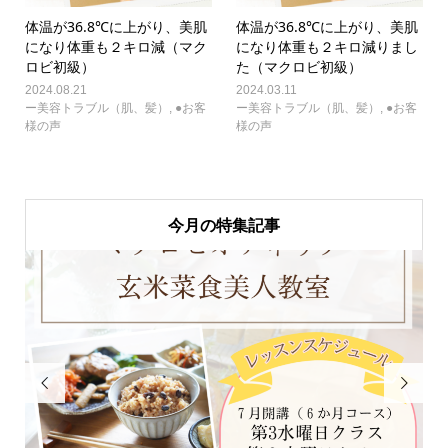
体温が36.8℃に上がり、美肌
体温が36.8℃に上がり、美肌
になり体重も２キロ減（マク
になり体重も２キロ減りまし
ロビ初級）
た（マクロビ初級）
2024.08.21
2024.03.11
ー美容トラブル（肌、髪）
,
●お客
ー美容トラブル（肌、髪）
,
●お客
様の声
様の声
今月の特集記事

