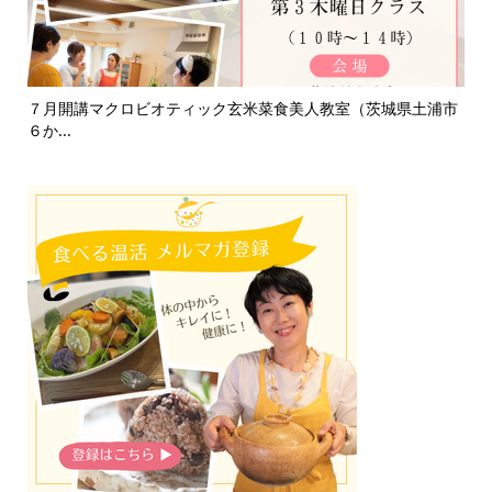
て
７月開講マクロビオティック玄米菜食美人教室（茨城県土浦市
淡
６か...