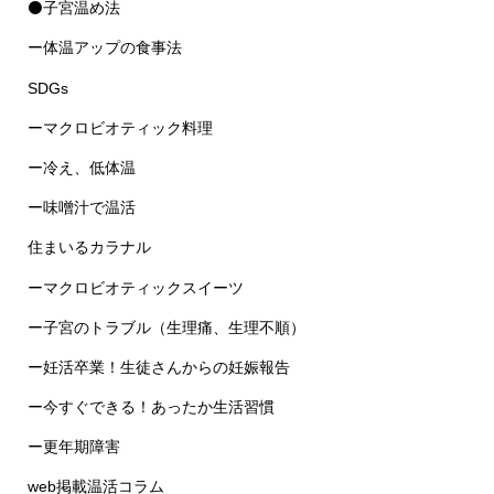
⚫子宮温め法
ー体温アップの食事法
SDGs
ーマクロビオティック料理
ー冷え、低体温
ー味噌汁で温活
住まいるカラナル
ーマクロビオティックスイーツ
ー子宮のトラブル（生理痛、生理不順）
ー妊活卒業！生徒さんからの妊娠報告
ー今すぐできる！あったか生活習慣
ー更年期障害
web掲載温活コラム