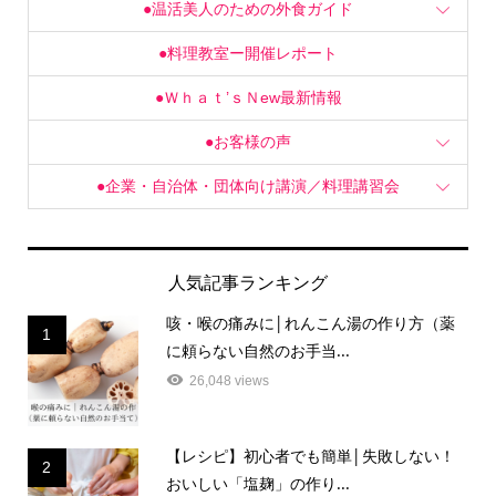
●温活美人のための外食ガイド
●料理教室ー開催レポート
●Ｗｈａｔ’ｓＮew最新情報
●お客様の声
●企業・自治体・団体向け講演／料理講習会
人気記事ランキング
咳・喉の痛みに│れんこん湯の作り方（薬
1
に頼らない自然のお手当...
26,048 views
【レシピ】初心者でも簡単│失敗しない！
2
おいしい「塩麹」の作り...