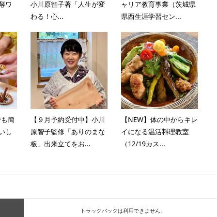
酵ワ
小川原智子著「人生が変
ャリア教育事業（茨城県
わる！心...
県西生涯学習セン...
でも簡
【９月予約受付中】小川
【NEW】体の中からキレ
いし
原智子監修「ありのまな
イになる温活料理教室
板」出来立てをお...
（12/19カス...
トラックバックは利用できません。