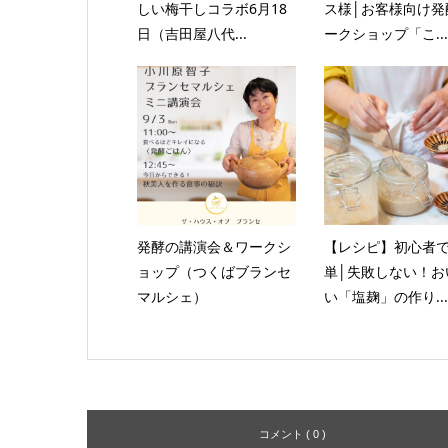
しい梅干しコラボ6月18
ス様│お客様向け発
日（吉田屋八代...
ークショップ「こ...
発酵の講演会＆ワークシ
【レシピ】初心者
ョップ（つくばブランセ
単│失敗しない！お
マルシェ）
い「塩麹」の作り...
コメント ( 0 )