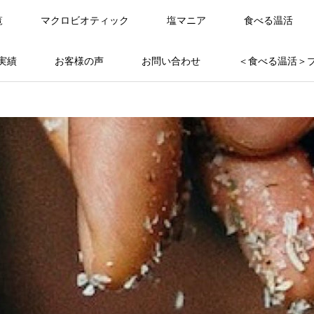
覧
マクロビオティック
塩マニア
食べる温活
実績
お客様の声
お問い合わせ
＜食べる温活＞