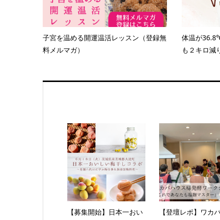
子宮を温める開運温活レッスン（登録無
体温が36.
料メルマガ）
も２キロ減り
【募集開始】日本一おい
【登壇レポ】ワカ