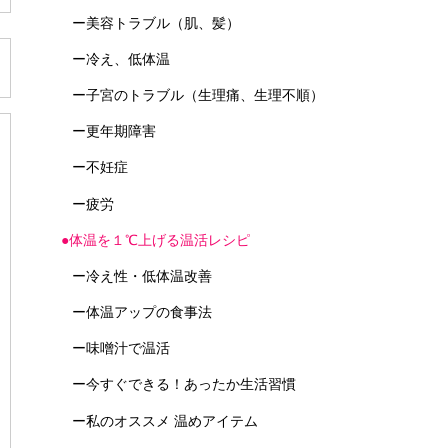
ー美容トラブル（肌、髪）
ー冷え、低体温
ー子宮のトラブル（生理痛、生理不順）
ー更年期障害
ー不妊症
ー疲労
●体温を１℃上げる温活レシピ
ー冷え性・低体温改善
ー体温アップの食事法
ー味噌汁で温活
ー今すぐできる！あったか生活習慣
ー私のオススメ 温めアイテム