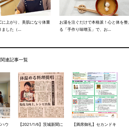
8℃に上がり、美肌になり体重
お湯を注ぐだけで本格派！心と体を整
ました（...
る「手作り味噌玉」で、お...
関連記事一覧
バハウ
【2021/1/6】茨城新聞に
【満席御礼】セカンドキ