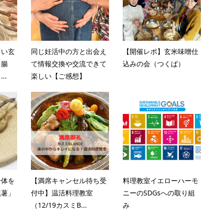
しい玄
同じ妊活中の方と出会え
【開催レポ】玄米味噌仕
＆腸
て情報交換や交流できて
込みの会（つくば）
..
楽しい【ご感想】
身体を
【満席キャンセル待ち受
料理教室イエローハーモ
然薯」
付中】温活料理教室
ニーのSDGsへの取り組
（12/19カスミB...
み