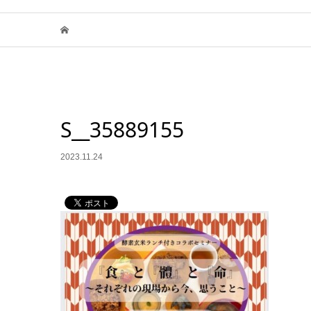
S__35889155
2023.11.24