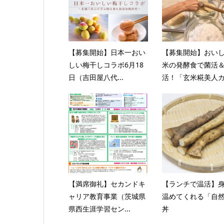
【募集開始】日本一おい
【募集開始】おい
しい梅干しコラボ6月18
米の発酵食で菌活
日（吉田屋八代...
活！「玄米糀美人カ.
【満席御礼】セカンドキ
【ランチで温活】
ャリア教育事業（茨城県
温めてくれる「自
県西生涯学習セン...
丼