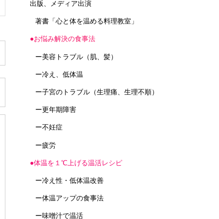
出版、メディア出演
著書「心と体を温める料理教室」
●お悩み解決の食事法
ー美容トラブル（肌、髪）
ー冷え、低体温
ー子宮のトラブル（生理痛、生理不順）
ー更年期障害
ー不妊症
ー疲労
●体温を１℃上げる温活レシピ
ー冷え性・低体温改善
ー体温アップの食事法
ー味噌汁で温活