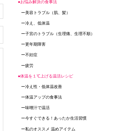
●お悩み解決の食事法
ー美容トラブル（肌、髪）
ー冷え、低体温
ー子宮のトラブル（生理痛、生理不順）
ー更年期障害
ー不妊症
ー疲労
●体温を１℃上げる温活レシピ
ー冷え性・低体温改善
ー体温アップの食事法
ー味噌汁で温活
ー今すぐできる！あったか生活習慣
ー私のオススメ 温めアイテム