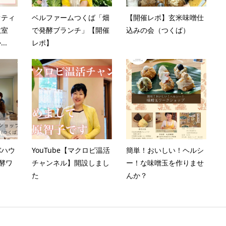
オティ
ベルファームつくば「畑
【開催レポ】玄米味噌仕
教室
で発酵ブランチ」【開催
込みの会（つくば）
..
レポ】
バハウ
YouTube【マクロビ温活
簡単！おいしい！ヘルシ
酵ワ
チャンネル】開設しまし
ー！な味噌玉を作りませ
た
んか？