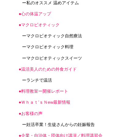
ー私のオススメ 温めアイテム
●心の体温アップ
●マクロビオティック
ーマクロビオティック自然療法
ーマクロビオティック料理
ーマクロビオティックスイーツ
●温活美人のための外食ガイド
ーランチで温活
●料理教室ー開催レポート
●Ｗｈａｔ’ｓＮew最新情報
●お客様の声
ー妊活卒業！生徒さんからの妊娠報告
●企業・自治体・団体向け講演／料理講習会