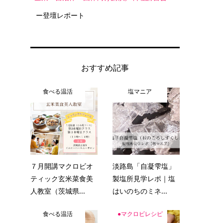
ー登壇レポート
おすすめ記事
食べる温活
塩マニア
７月開講マクロビオ
淡路島「自凝雫塩」
ティック玄米菜食美
製塩所見学レポ｜塩
人教室（茨城県...
はいのちのミネ...
食べる温活
●マクロビレシピ