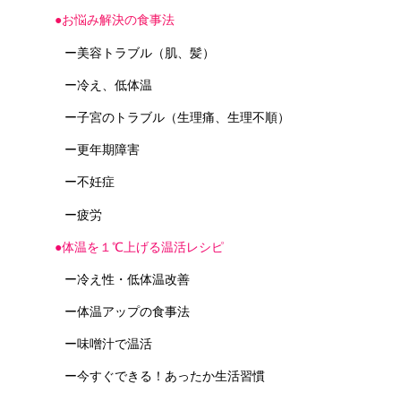
●お悩み解決の食事法
ー美容トラブル（肌、髪）
ー冷え、低体温
ー子宮のトラブル（生理痛、生理不順）
ー更年期障害
ー不妊症
ー疲労
●体温を１℃上げる温活レシピ
ー冷え性・低体温改善
ー体温アップの食事法
ー味噌汁で温活
ー今すぐできる！あったか生活習慣