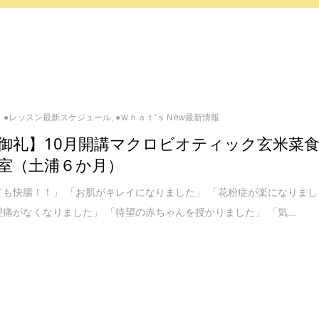
●レッスン最新スケジュール
,
●Ｗｈａｔ’ｓＮew最新情報
御礼】10月開講マクロビオティック玄米菜
室（土浦６か月）
ても快腸！！」 「お肌がキレイになりました」 「花粉症が楽になりまし
理痛がなくなりました」 「待望の赤ちゃんを授かりました」 「気...