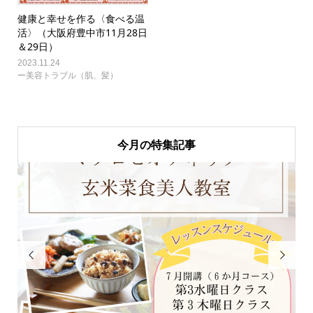
健康と幸せを作る〈食べる温
活〉（大阪府豊中市11月28日
＆29日）
2023.11.24
ー美容トラブル（肌、髪）
今月の特集記事

