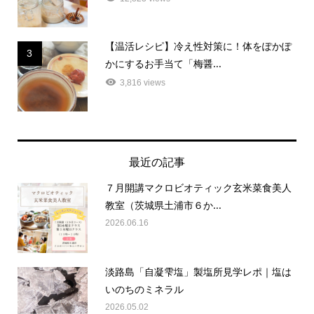
【温活レシピ】冷え性対策に！体をぽかぽ
3
かにするお手当て「梅醤...
3,816 views
最近の記事
７月開講マクロビオティック玄米菜食美人
教室（茨城県土浦市６か...
2026.06.16
淡路島「自凝雫塩」製塩所見学レポ｜塩は
いのちのミネラル
2026.05.02