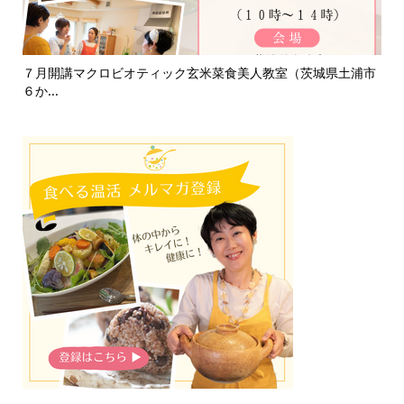
て
７月開講マクロビオティック玄米菜食美人教室（茨城県土浦市
淡
６か...