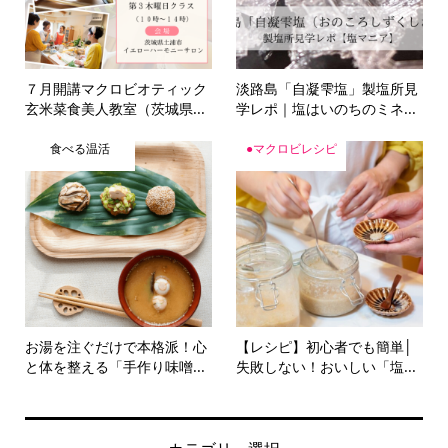
７月開講マクロビオティック
淡路島「自凝雫塩」製塩所見
玄米菜食美人教室（茨城県...
学レポ｜塩はいのちのミネ...
食べる温活
●マクロビレシピ
お湯を注ぐだけで本格派！心
【レシピ】初心者でも簡単│
と体を整える「手作り味噌...
失敗しない！おいしい「塩...