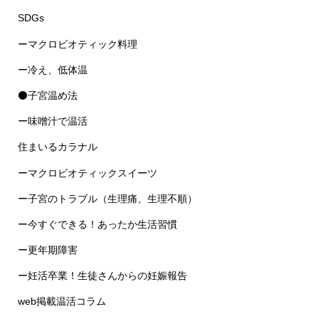
SDGs
ーマクロビオティック料理
ー冷え、低体温
⚫子宮温め法
ー味噌汁で温活
住まいるカラナル
ーマクロビオティックスイーツ
ー子宮のトラブル（生理痛、生理不順）
ー今すぐできる！あったか生活習慣
ー更年期障害
ー妊活卒業！生徒さんからの妊娠報告
web掲載温活コラム