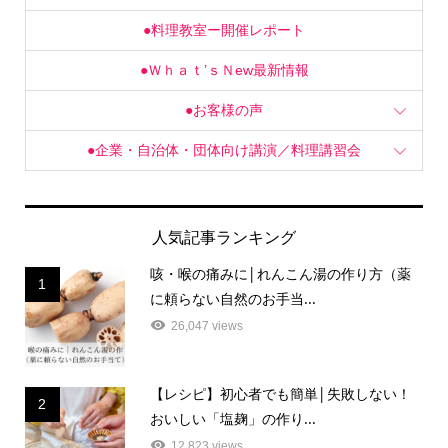
●料理教室ー開催レポート
●Ｗｈａｔ’ｓＮew最新情報
●お客様の声
●企業・自治体・団体向け講演／料理講習会
人気記事ランキング
咳・喉の痛みに│れんこん湯の作り方（薬
1
に頼らない自然のお手当...
26,047 views
【レシピ】初心者でも簡単│失敗しない！
2
おいしい「塩麹」の作り...
12,823 views