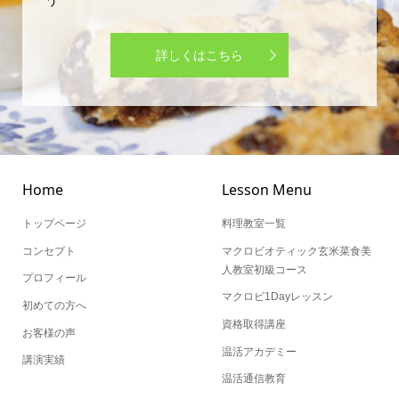
う
詳しくはこちら
Home
Lesson Menu
トップページ
料理教室一覧
コンセプト
マクロビオティック玄米菜食美
人教室初級コース
プロフィール
マクロビ1Dayレッスン
初めての方へ
資格取得講座
お客様の声
温活アカデミー
講演実績
温活通信教育