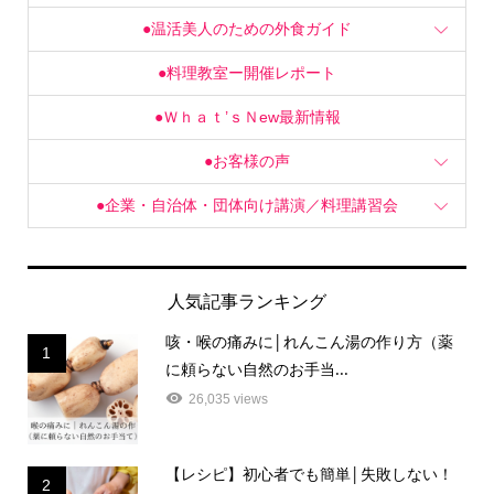
●温活美人のための外食ガイド
●料理教室ー開催レポート
●Ｗｈａｔ’ｓＮew最新情報
●お客様の声
●企業・自治体・団体向け講演／料理講習会
人気記事ランキング
咳・喉の痛みに│れんこん湯の作り方（薬
1
に頼らない自然のお手当...
26,035 views
【レシピ】初心者でも簡単│失敗しない！
2