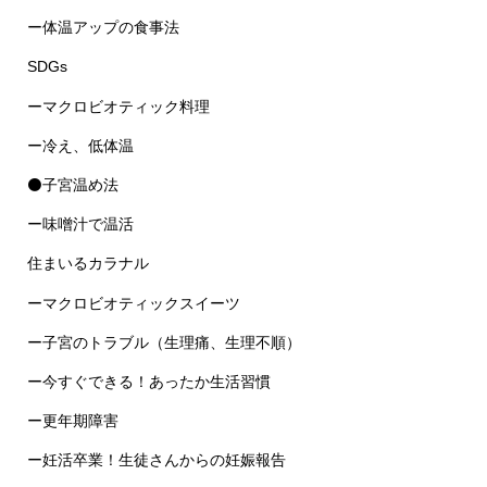
ー体温アップの食事法
SDGs
ーマクロビオティック料理
ー冷え、低体温
⚫子宮温め法
ー味噌汁で温活
住まいるカラナル
ーマクロビオティックスイーツ
ー子宮のトラブル（生理痛、生理不順）
ー今すぐできる！あったか生活習慣
ー更年期障害
ー妊活卒業！生徒さんからの妊娠報告