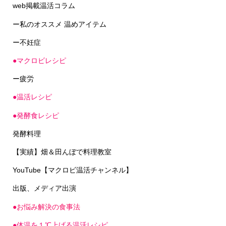
web掲載温活コラム
ー私のオススメ 温めアイテム
ー不妊症
●マクロビレシピ
ー疲労
●温活レシピ
●発酵食レシピ
発酵料理
【実績】畑＆田んぼで料理教室
YouTube【マクロビ温活チャンネル】
出版、メディア出演
●お悩み解決の食事法
●体温を１℃上げる温活レシピ