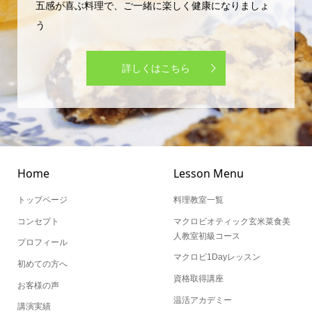
五感が喜ぶ料理で、ご一緒に楽しく健康になりましょ
う
詳しくはこちら
Home
Lesson Menu
トップページ
料理教室一覧
コンセプト
マクロビオティック玄米菜食美
人教室初級コース
プロフィール
マクロビ1Dayレッスン
初めての方へ
資格取得講座
お客様の声
温活アカデミー
講演実績