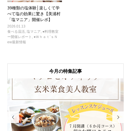
39種類の塩体験│楽しくて学
べて塩の効果に驚き【美浦村
「塩マニア」開催レポ】
2026.01.13
食べる温活
,
塩マニア
,
●料理教室
ー開催レポート
,
●Ｗｈａｔ’ｓＮ
ew最新情報
今月の特集記事

