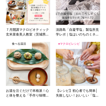
７月開講マクロビオティック
淡路島「自凝雫塩」製塩所見
玄米菜食美人教室（茨城県...
学レポ｜塩はいのちのミネ...
食べる温活
●マクロビレシピ
お湯を注ぐだけで本格派！心
【レシピ】初心者でも簡単│
と体を整える「手作り味噌...
失敗しない！おいしい「塩...