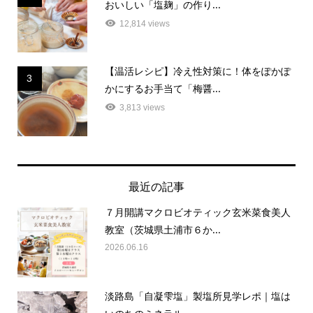
おいしい「塩麹」の作り...
12,814 views
【温活レシピ】冷え性対策に！体をぽかぽ
3
かにするお手当て「梅醤...
3,813 views
最近の記事
７月開講マクロビオティック玄米菜食美人
教室（茨城県土浦市６か...
2026.06.16
淡路島「自凝雫塩」製塩所見学レポ｜塩は