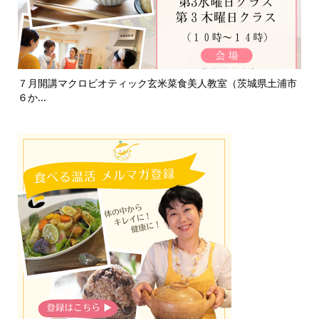
て
７月開講マクロビオティック玄米菜食美人教室（茨城県土浦市
淡
６か...