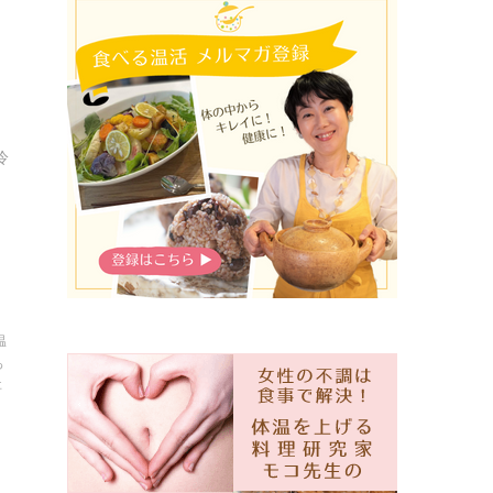
日
冷
温
っ
事
）