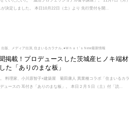
スが決定しました。 本日10月22日（土）より 先行受付を開...
出版、メディア出演
,
住まいるカラナル
,
●Ｗｈａｔ’ｓＮew最新情報
聞掲載！プロデュースした茨城産ヒノキ端材
した「ありのまな板」
。 料理家、小川原智子×建築屋 菊田康人 異業種コラボ「住まいるカ
デュースの 耳付き「ありのまな板」。 本日２月５日（土）付「読...