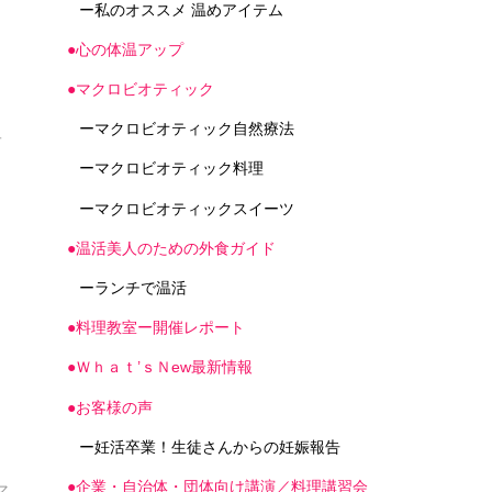
ー私のオススメ 温めアイテム
●心の体温アップ
●マクロビオティック
ーマクロビオティック自然療法
子
ーマクロビオティック料理
ーマクロビオティックスイーツ
●温活美人のための外食ガイド
ーランチで温活
●料理教室ー開催レポート
理
●Ｗｈａｔ’ｓＮew最新情報
●お客様の声
ー妊活卒業！生徒さんからの妊娠報告
●企業・自治体・団体向け講演／料理講習会
マ