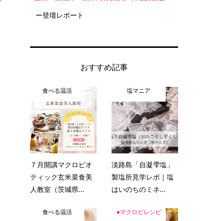
ー登壇レポート
おすすめ記事
食べる温活
塩マニア
７月開講マクロビオ
淡路島「自凝雫塩」
ティック玄米菜食美
製塩所見学レポ｜塩
人教室（茨城県...
はいのちのミネ...
食べる温活
●マクロビレシピ