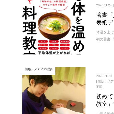
2020.11.24
著書「
表紙デ
体温を上げ
初の著書 
出版、メディア出演
2020.11.10
出版、メデ
不順）
初めて
教室」
小川原智子