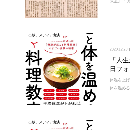
教室】 １
出版、メディア出演
2020.12.28
「人生
日フォ
体温を上げ
体を温める
出版、メディア出演