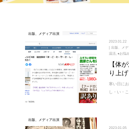
出版、メディア出演
2023.01.22
出版、メデ
温活
,
●お悩
【体が
り上げ
寒い日にお
し・い・こ
出版、メディア出演
2023.01.05