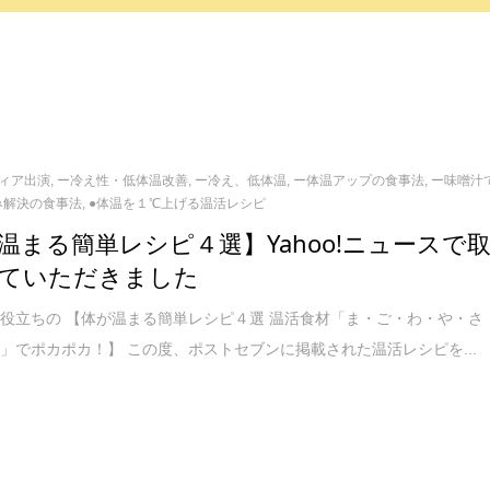
ィア出演
,
ー冷え性・低体温改善
,
ー冷え、低体温
,
ー体温アップの食事法
,
ー味噌汁
み解決の食事法
,
●体温を１℃上げる温活レシピ
温まる簡単レシピ４選】Yahoo!ニュースで
ていただきました
役立ちの 【体が温まる簡単レシピ４選 温活食材「ま・ご・わ・や・さ
」でポカポカ！】 この度、ポストセブンに掲載された温活レシピを...