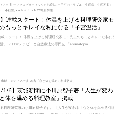
ィア出演
,
ーマクロビオティック自然療法
,
ー子宮のトラブル（生理痛、生理不順）
,
害
,
ー不妊症
,
●Ｗｈａｔ’ｓＮew最新情報
W】連載スタート！体温を上げる料理研究家
のもっとキレイな私になる「子宮温活」
連載スタート！ 体温を上げる料理研究家モコ先生のもっとキレイな私に
」 アロマテラピーと自然療法の専門誌 「aromatopia...
出版、メディア出演
,
著書「心と体を温める料理教室」
21/1/6】茨城新聞に小川原智子著「人生が変わ
と体を温める料理教室」掲載
る料理研究家の小川原智子です。 【人生が変わる！心と体を温める料