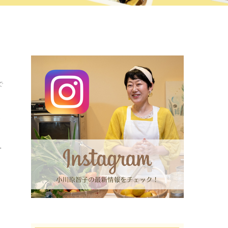
で
取
・