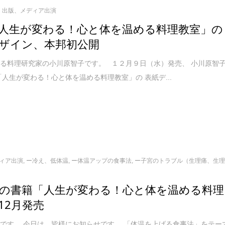
出版、メディア出演
人生が変わる！心と体を温める料理教室」の
ザイン、本邦初公開
る料理研究家の小川原智子です。 １２月９日（水）発売、 小川原智
「人生が変わる！心と体を温める料理教室」の 表紙デ...
ィア出演
,
ー冷え、低体温
,
ー体温アップの食事法
,
ー子宮のトラブル（生理痛、生
の書籍「人生が変わる！心と体を温める料理
12月発売
です。 今日は、皆様にお知らせです。 「体温を上げる食事法」をテー