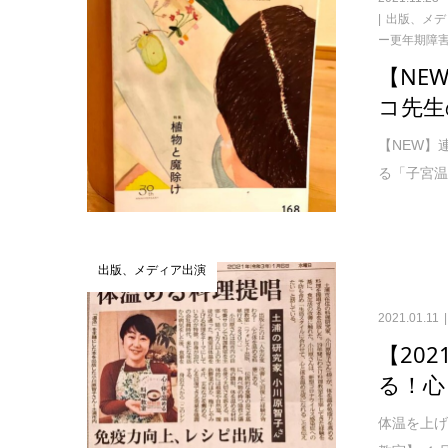
出版、メデ
ー更年期障
【NE
コ先生
【NEW】
る「子宮温活
出版、メディア出演
2021.01.11
【20
る！心
体温を上げ