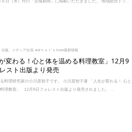
月６日（水）付の「茨城新聞」に掲載いただきました。 地域総合トッ...
出版、メディア出演
,
●Ｗｈａｔ’ｓＮew最新情報
が変わる！心と体を温める料理教室」12月9
レスト出版より発売
る料理研究家の小川原智子です。 小川原智子著 「人生が変わる！ 心と
料理教室」 12月9日フォレスト出版より発売されました。 ...