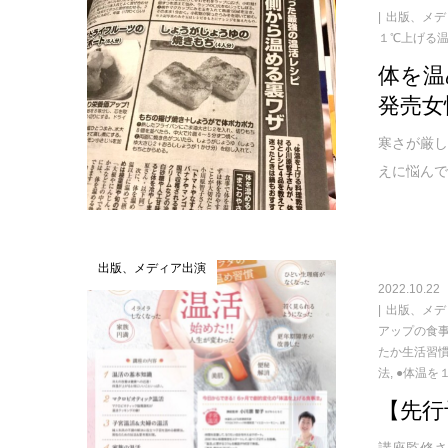
出版、メデ
１℃上げる
体を温
発売女
寒さが厳し
えに悩んで
出版、メディア出演
2022.10.22
出版、メデ
アップの食
たか生活習
法
,
●体温を
【先行
講座監修さ