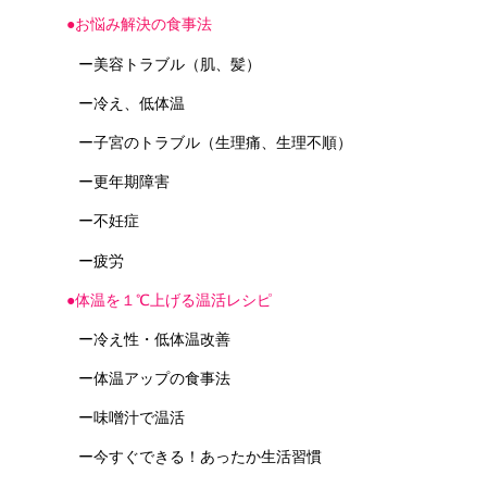
●お悩み解決の食事法
ー美容トラブル（肌、髪）
ー冷え、低体温
ー子宮のトラブル（生理痛、生理不順）
ー更年期障害
ー不妊症
ー疲労
●体温を１℃上げる温活レシピ
ー冷え性・低体温改善
ー体温アップの食事法
ー味噌汁で温活
ー今すぐできる！あったか生活習慣