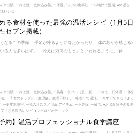
ィア出演
,
ー冷え性・低体温改善
,
ー体温アップの食事法
,
ー味噌汁で温活
,
●体温を
温活レシピ
める食材を使った最強の温活レシピ（1月5
性セブン掲載）
くなるこの季節。 手足が凍るように冷たかったり、 体の芯から感じる
いる人も多いはず。 「冷えは万病のもと」といわれるように、 体...
ィア出演
,
ー冷え性・低体温改善
,
ー美容トラブル（肌、髪）
,
ー冷え、低体温
,
ー体
事法
,
ー子宮のトラブル（生理痛、生理不順）
,
ー味噌汁で温活
,
ー今すぐできる！あ
慣
,
ー更年期障害
,
ー私のオススメ 温めアイテム
,
ー不妊症
,
ー疲労
,
●お悩み解決の食
１℃上げる温活レシピ
,
●マクロビオティック
予約】温活プロフェッショナル食学講座
せていただいた 「温活プロフェッショナル食学講座」。 11月7日（月