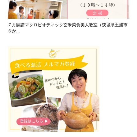
て
７月開講マクロビオティック玄米菜食美人教室（茨城県土浦市
淡
６か...