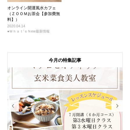
オンライン開運風水カフェ
（ＺＯＯＭお茶会【参加費無
料】）
2020.04.14
●Ｗｈａｔ’ｓＮew最新情報
今月の特集記事

