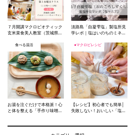
７月開講マクロビオティック
淡路島「自凝雫塩」製塩所見
玄米菜食美人教室（茨城県...
学レポ｜塩はいのちのミネ...
食べる温活
●マクロビレシピ
お湯を注ぐだけで本格派！心
【レシピ】初心者でも簡単│
と体を整える「手作り味噌...
失敗しない！おいしい「塩...