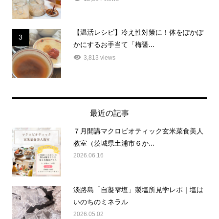
【温活レシピ】冷え性対策に！体をぽかぽ
3
かにするお手当て「梅醤...
3,813 views
最近の記事
７月開講マクロビオティック玄米菜食美人
教室（茨城県土浦市６か...
2026.06.16
淡路島「自凝雫塩」製塩所見学レポ｜塩は
いのちのミネラル
2026.05.02