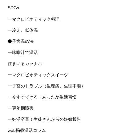
SDGs
ーマクロビオティック料理
ー冷え、低体温
⚫子宮温め法
ー味噌汁で温活
住まいるカラナル
ーマクロビオティックスイーツ
ー子宮のトラブル（生理痛、生理不順）
ー今すぐできる！あったか生活習慣
ー更年期障害
ー妊活卒業！生徒さんからの妊娠報告
web掲載温活コラム