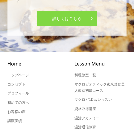
う
詳しくはこちら
Home
Lesson Menu
トップページ
料理教室一覧
コンセプト
マクロビオティック玄米菜食美
人教室初級コース
プロフィール
マクロビ1Dayレッスン
初めての方へ
資格取得講座
お客様の声
温活アカデミー
講演実績
温活通信教育