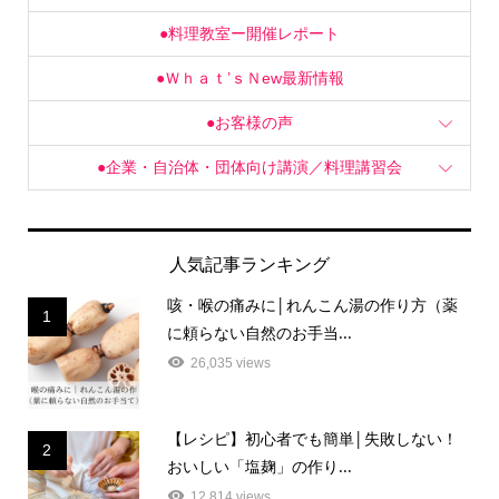
●料理教室ー開催レポート
●Ｗｈａｔ’ｓＮew最新情報
●お客様の声
●企業・自治体・団体向け講演／料理講習会
人気記事ランキング
咳・喉の痛みに│れんこん湯の作り方（薬
1
に頼らない自然のお手当...
26,035 views
【レシピ】初心者でも簡単│失敗しない！
2
おいしい「塩麹」の作り...
12,814 views