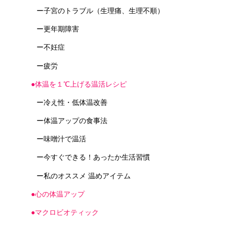
ー子宮のトラブル（生理痛、生理不順）
ー更年期障害
ー不妊症
ー疲労
●体温を１℃上げる温活レシピ
ー冷え性・低体温改善
ー体温アップの食事法
ー味噌汁で温活
ー今すぐできる！あったか生活習慣
ー私のオススメ 温めアイテム
●心の体温アップ
●マクロビオティック