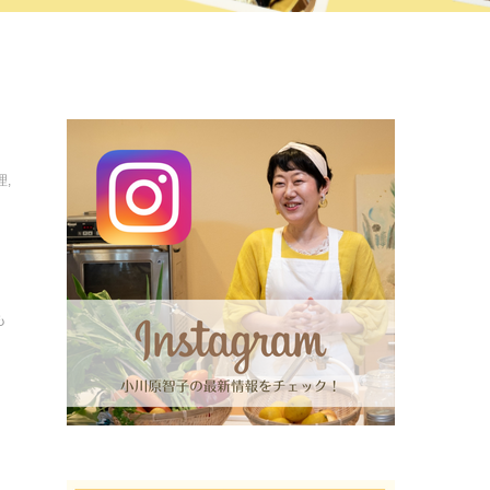
理
,
も