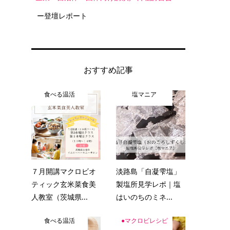
ー登壇レポート
おすすめ記事
食べる温活
塩マニア
７月開講マクロビオ
淡路島「自凝雫塩」
ティック玄米菜食美
製塩所見学レポ｜塩
人教室（茨城県...
はいのちのミネ...
食べる温活
●マクロビレシピ