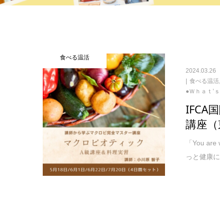
食べる温活
2024.03.26
食べる温活
●Ｗｈａｔ’
IFC
講座（
「You a
っと健康に