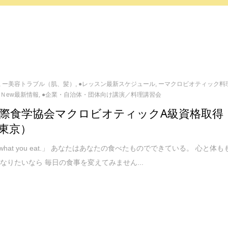
,
ー美容トラブル（肌、髪）
,
●レッスン最新スケジュール
,
ーマクロビオティック料
ｓＮew最新情報
,
●企業・自治体・団体向け講演／料理講習会
A国際食学協会マクロビオティックA級資格取得
東京）
re what you eat.」 あなたはあなたの食べたものでできている。 心と体も
なりたいなら 毎日の食事を変えてみません...