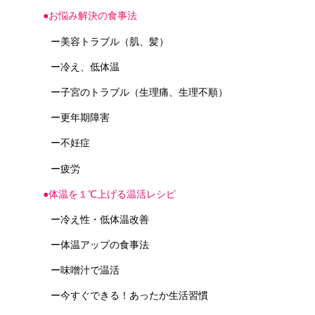
●お悩み解決の食事法
ー美容トラブル（肌、髪）
ー冷え、低体温
ー子宮のトラブル（生理痛、生理不順）
ー更年期障害
ー不妊症
ー疲労
●体温を１℃上げる温活レシピ
ー冷え性・低体温改善
ー体温アップの食事法
ー味噌汁で温活
ー今すぐできる！あったか生活習慣