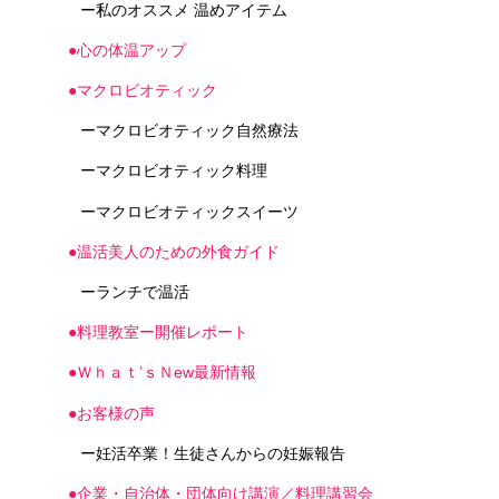
ー私のオススメ 温めアイテム
●心の体温アップ
●マクロビオティック
ーマクロビオティック自然療法
ーマクロビオティック料理
ーマクロビオティックスイーツ
●温活美人のための外食ガイド
ーランチで温活
●料理教室ー開催レポート
●Ｗｈａｔ’ｓＮew最新情報
●お客様の声
ー妊活卒業！生徒さんからの妊娠報告
●企業・自治体・団体向け講演／料理講習会